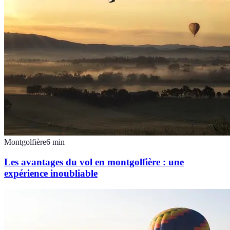
Montgolfière
6
min
Les avantages du vol en montgolfière : une
expérience inoubliable