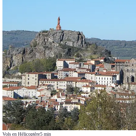
Vols en Hélicoptère
5
min