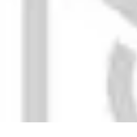
Aventures Aériennes
Destinations
Aventures et Expériences
Parapente
Vol en Hélicoptère
Mon
Aventures Aériennes