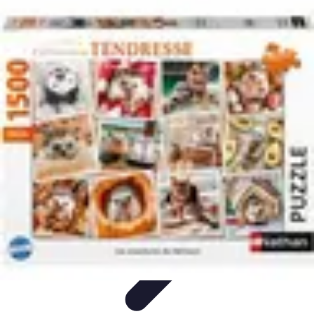
Aventures Aériennes
Destinations
Aventures et Expériences
Parapente
Vol en
Hélicoptère
Montgolfière
Aventures Aériennes