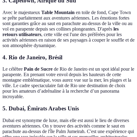
3.
Capetown, Afrique du Sud
Avec le majestueux
Table Mountain
en toile de fond, Cape Town
se prête parfaitement aux aventures aériennes. Les émotions fortes
sont garanties grâce au saut en parachute au-dessus de la ville ou au
vol en parapente depuis ses collines plongeantes. D'après
les
retours utilisateurs
, cette ville est l'une des préférées pour les
activités aériennes en raison de ses paysages à couper le souffle et de
son atmosphère dynamique.
4.
Rio de Janeiro, Brésil
Le célèbre
Pain de Sucre
de Rio de Janeiro est un spot idéal pour le
parapente. En prenant votre envol depuis les hauteurs de cette
montagne emblématique, vous aurez vue sur la mer, les plages et la
ville. Le cadre spectaculaire fait de Rio une destination de choix
pour les amateurs d’adrénaline à la recherche d’un panorama
incroyable.
5.
Dubai, Émirats Arabes Unis
Dubai est synonyme de luxe, mais elle est aussi le lieu de diverses
aventures aériennes. On y trouve des activités comme le saut en
parachute au-dessus de l'île Palm Jumeirah. C'est une expérience qui
offre une vue inégalée sur la ville et ses merveilles architecturales.