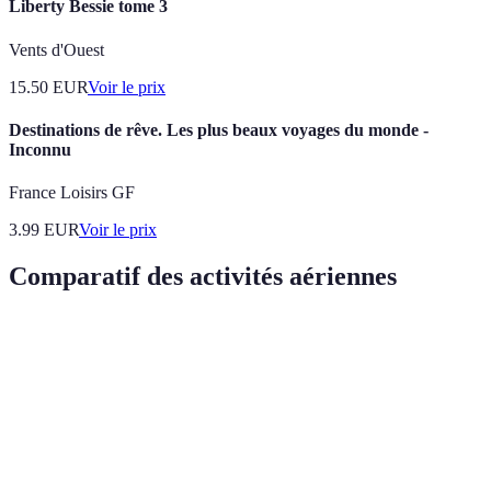
Liberty Bessie tome 3
Vents d'Ouest
15.50
EUR
Voir le prix
Destinations de rêve. Les plus beaux voyages du monde -
Inconnu
France Loisirs GF
3.99
EUR
Voir le prix
Comparatif des activités aériennes
Activité
Tarifs Moyens
Durée de l’activité
Niveau de
Parachutisme
290 EUR
1 heure
Élevé
Parapente
150 EUR
2 heures
Moyen