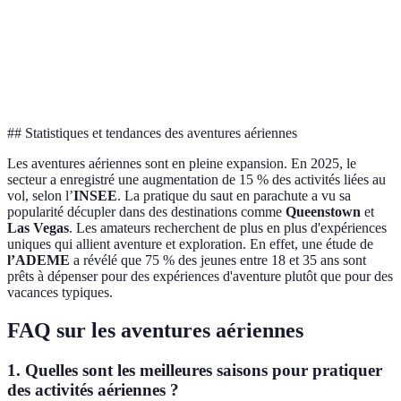
Vol en
200 EUR
1 heure
Facile
Montgolfière
Vol en
400 EUR
30 minutes
Élevé
Hélicoptère
## Statistiques et tendances des aventures aériennes
Les aventures aériennes sont en pleine expansion. En 2025, le
secteur a enregistré une augmentation de 15 % des activités liées au
vol, selon l’
INSEE
. La pratique du saut en parachute a vu sa
popularité décupler dans des destinations comme
Queenstown
et
Las Vegas
. Les amateurs recherchent de plus en plus d'expériences
uniques qui allient aventure et exploration. En effet, une étude de
l’ADEME
a révélé que 75 % des jeunes entre 18 et 35 ans sont
prêts à dépenser pour des expériences d'aventure plutôt que pour des
vacances typiques.
FAQ sur les aventures aériennes
1. Quelles sont les meilleures saisons pour pratiquer
des activités aériennes ?