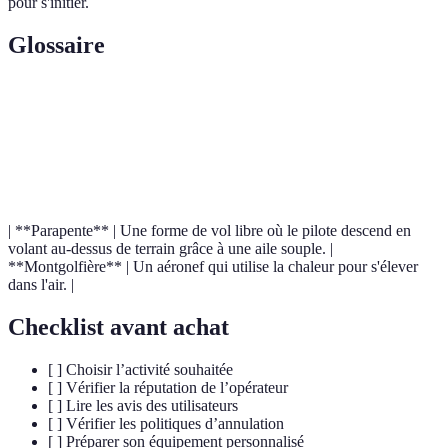
pour s'initier.
Glossaire
Terme
Définition
Sport qui consiste à sauter d'un avion et à
Parachutisme
descendre en utilisant un parachute.
| **Parapente** | Une forme de vol libre où le pilote descend en
volant au-dessus de terrain grâce à une aile souple. |
**Montgolfière** | Un aéronef qui utilise la chaleur pour s'élever
dans l'air. |
Checklist avant achat
[ ] Choisir l’activité souhaitée
[ ] Vérifier la réputation de l’opérateur
[ ] Lire les avis des utilisateurs
[ ] Vérifier les politiques d’annulation
[ ] Préparer son équipement personnalisé