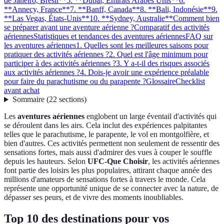
de Janeiro, Brésil**
5. **Dubai, Émirats Arabes Unis**
6.
**Annecy, France**
7. **Banff, Canada**
8. **Bali, Indonésie**
9.
**Las Vegas, États-Unis**
10. **Sydney, Australie**
Comment bien
se préparer avant une aventure aérienne ?
Comparatif des activités
aériennes
Statistiques et tendances des aventures aériennes
FAQ sur
les aventures aériennes
1. Quelles sont les meilleures saisons pour
pratiquer des activités aériennes ?
2. Quel est l'âge minimum pour
participer à des activités aériennes ?
3. Y a-t-il des risques associés
aux activités aériennes ?
4. Dois-je avoir une expérience préalable
pour faire du parachutisme ou du parapente ?
Glossaire
Checklist
avant achat
Sommaire
(
22
sections
)
Les
aventures aériennes
englobent un large éventail d'activités qui
se déroulent dans les airs. Cela inclut des expériences palpitantes
telles que le parachutisme, le parapente, le vol en montgolfière, et
bien d'autres. Ces activités permettent non seulement de ressentir des
sensations fortes, mais aussi d'admirer des vues à couper le souffle
depuis les hauteurs. Selon
UFC-Que Choisir
, les activités aériennes
font partie des loisirs les plus populaires, attirant chaque année des
millions d'amateurs de sensations fortes à travers le monde. Cela
représente une opportunité unique de se connecter avec la nature, de
dépasser ses peurs, et de vivre des moments inoubliables.
Top 10 des destinations pour vos