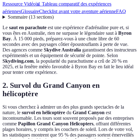
Ressource Vidéo
📊 Tableau comparatif des expériences
aériennes
Glossaire
Checklist avant votre aventure aérienne
FAQ
Sommaire
(
13
sections
)
Le
saut en parachute
est une expérience d'adrénaline pure et, si
vous êtes en Australie, rien ne surpasse le légendaire saut à
Byron
Bay
. À 15 000 pieds, préparez-vous à une chute libre de 60
secondes avec des paysages côtier époustouflants à perte de vue.
Des agences comme
Skydive Australia
garantissent des instructeurs
expérimentés et un équipement de sécurité de pointe. Selon
Skydiving.com
, la popularité du parachutisme a crû de 20 % en
2025, et la fenêtre météo favorable à Byron Bay en fait le lieu idéal
pour tenter cette expérience.
2. Survol du Grand Canyon en
hélicoptère
Si vous cherchez à admirer un des plus grands spectacles de la
nature, le
survol en hélicoptère
du
Grand Canyon
est
incontournable. Les tours sont souvent proposés par des entreprises
comme
Papillon Grand Canyon Helicopters
, offrant différentes
plages horaires, y compris les couchers de soleil. Lors de votre vol,
les statistiques montrent que 95 % des passagers sortent émerveillés