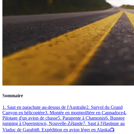
Sommaire
1. Saut en parachute au-dessus de l'Australie
2. Survol du Grand
Canyon en hélicoptère
3. Montée en montgolfière en Cappadoce
4.
Pilotage d'un avion de chasse
5. Parapente à Chamonix
6. Bungee
jumping à Queenstown, Nouvelle-Zélande
7. Saut à l'élastique au
Viaduc de Garabit
8. Expédition en avion léger en Alaska
📺