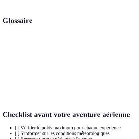
léger
Glossaire
Terme
Définition
Saut en
L'acte de sauter d'un avion avec un parachute.
parachute
Montgolfière
Un aéronef léger qui s'élève grâce à l'air chaud.
Bungee
Activité consistant à sauter d'un point élevé
jumping
attaché à un élastique.
Checklist avant votre aventure aérienne
[ ] Vérifier le poids maximum pour chaque expérience
[ ] S'informer sur les conditions météorologiques
[ ] Réserver votre expérience à l'avance