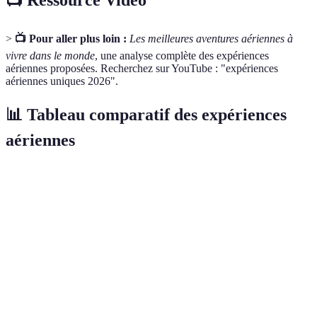
📺 Ressource Vidéo
>
📺 Pour aller plus loin :
Les meilleures aventures aériennes à
vivre dans le monde
, une analyse complète des expériences
aériennes proposées. Recherchez sur YouTube : "expériences
aériennes uniques 2026".
📊 Tableau comparatif des expériences
aériennes
Expérience
Localisation
Durée
Coût par personne
Saut en
Byron Bay,
3-4
300 €
parachute
Australie
heures
Grand
Survol en
30-60
Canyon,
250 €
hélicoptère
min
USA