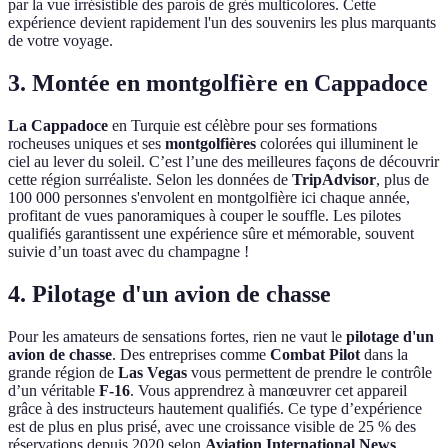
par la vue irrésistible des parois de grès multicolores. Cette
expérience devient rapidement l'un des souvenirs les plus marquants
de votre voyage.
3. Montée en montgolfière en Cappadoce
La Cappadoce
en Turquie est célèbre pour ses formations
rocheuses uniques et ses
montgolfières
colorées qui illuminent le
ciel au lever du soleil. C’est l’une des meilleures façons de découvrir
cette région surréaliste. Selon les données de
TripAdvisor
, plus de
100 000 personnes s'envolent en montgolfière ici chaque année,
profitant de vues panoramiques à couper le souffle. Les pilotes
qualifiés garantissent une expérience sûre et mémorable, souvent
suivie d’un toast avec du champagne !
4. Pilotage d'un avion de chasse
Pour les amateurs de sensations fortes, rien ne vaut le
pilotage d'un
avion de chasse
. Des entreprises comme
Combat Pilot
dans la
grande région de
Las Vegas
vous permettent de prendre le contrôle
d’un véritable
F-16
. Vous apprendrez à manœuvrer cet appareil
grâce à des instructeurs hautement qualifiés. Ce type d’expérience
est de plus en plus prisé, avec une croissance visible de 25 % des
réservations depuis 2020 selon
Aviation International News
.