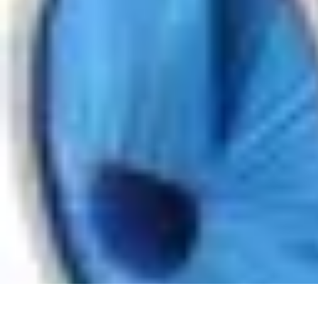
Aventures Aériennes
Destinations
Aventures et Expériences
Parapente
Vol en Hélicoptère
Mon
Aventures Aériennes