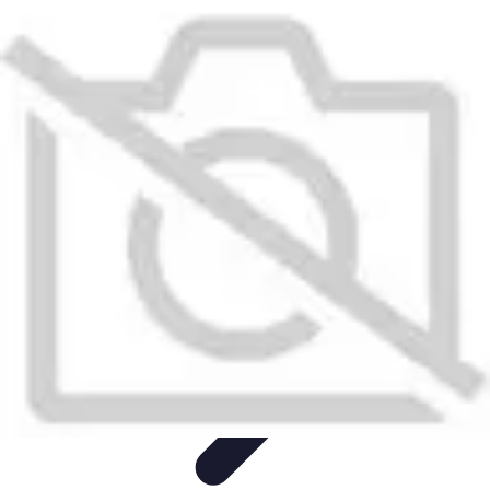
Aventures Aériennes
Destinations
Aventures et Expériences
Parapente
Vol en
Hélicoptère
Montgolfière
Aventures Aériennes