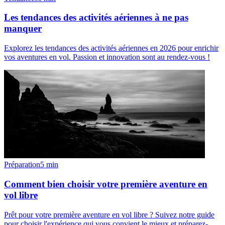
Les tendances des activités aériennes à ne pas
manquer
Explorez les tendances des activités aériennes en 2026 pour enrichir
vos aventures en vol. Passion et innovation sont au rendez-vous !
Préparation
5
min
Comment bien choisir votre première aventure en
vol libre
Prêt pour votre première aventure en vol libre ? Suivez notre guide
pour choisir l'expérience qui vous convient le mieux et préparez-