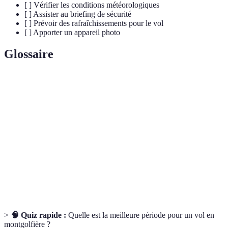
[ ] Vérifier les conditions météorologiques
[ ] Assister au briefing de sécurité
[ ] Prévoir des rafraîchissements pour le vol
[ ] Apporter un appareil photo
Glossaire
Terme
Définition
Montgolfière
Aéronef à air chaud, propulsé par un brûleur.
Action de descendre le ballon au sol, souvent
Atterrissage
délicate.
Gestion de la montgolfière par un pilote
Pilotage
expérimenté.
>
🧠 Quiz rapide :
Quelle est la meilleure période pour un vol en
montgolfière ?