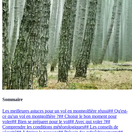
Sommaire
Les meilleures astuces pour un vol en montgolfière réussi
## Qu'est-
ce qu'un vol en montgolfière ?
## Choisir le bon moment pour
voler
## Bien se préparer pour le vol
## Avec qui voler ?
##
Comprendre les conditions météorologiques
## Les conseils de