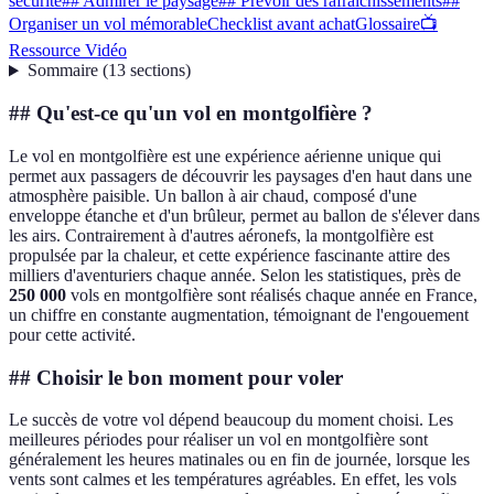
sécurité
## Admirer le paysage
## Prévoir des rafraîchissements
##
Organiser un vol mémorable
Checklist avant achat
Glossaire
📺
Ressource Vidéo
Sommaire
(
13
sections
)
## Qu'est-ce qu'un vol en montgolfière ?
Le vol en montgolfière est une expérience aérienne unique qui
permet aux passagers de découvrir les paysages d'en haut dans une
atmosphère paisible. Un ballon à air chaud, composé d'une
enveloppe étanche et d'un brûleur, permet au ballon de s'élever dans
les airs. Contrairement à d'autres aéronefs, la montgolfière est
propulsée par la chaleur, et cette expérience fascinante attire des
milliers d'aventuriers chaque année. Selon les statistiques, près de
250 000
vols en montgolfière sont réalisés chaque année en France,
un chiffre en constante augmentation, témoignant de l'engouement
pour cette activité.
## Choisir le bon moment pour voler
Le succès de votre vol dépend beaucoup du moment choisi. Les
meilleures périodes pour réaliser un vol en montgolfière sont
généralement les heures matinales ou en fin de journée, lorsque les
vents sont calmes et les températures agréables. En effet, les vols