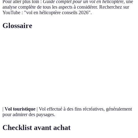
Pour aller plus loin :
Guide complet pour un vol en hélicoptère
, une
analyse complète de tous les aspects à considérer. Recherchez sur
YouTube : "vol en hélicoptère conseils 2026".
Glossaire
Terme
Définition
Type d'appareil aérien qui descend et monte
Hélicoptère
verticalement, reconnu pour sa manœuvrabilité.
Opérateur
Entreprise qui fournit des services de transport
aérien
aérien, ici pour les hélicoptères.
|
Vol touristique
| Vol effectué à des fins récréatives, généralement
pour admirer des paysages.
Checklist avant achat