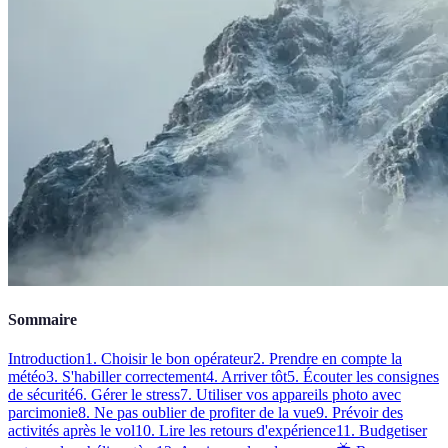
Sommaire
Introduction
1. Choisir le bon opérateur
2. Prendre en compte la
météo
3. S'habiller correctement
4. Arriver tôt
5. Écouter les consignes
de sécurité
6. Gérer le stress
7. Utiliser vos appareils photo avec
parcimonie
8. Ne pas oublier de profiter de la vue
9. Prévoir des
activités après le vol
10. Lire les retours d'expérience
11. Budgetiser