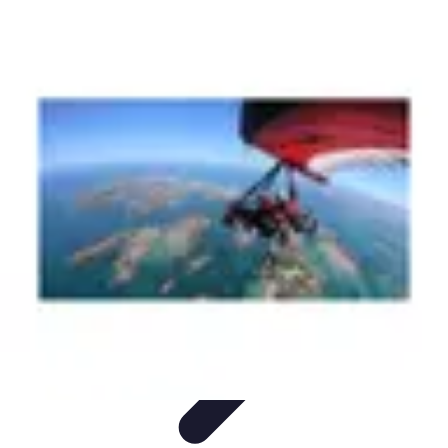
Aventures Aériennes
Destinations
Aventures et Expériences
Parapente
Vol en
Hélicoptère
Montgolfière
Aventures Aériennes