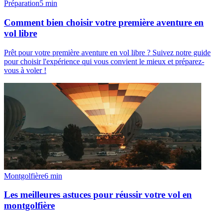
Préparation
5
min
Comment bien choisir votre première aventure en
vol libre
Prêt pour votre première aventure en vol libre ? Suivez notre guide
pour choisir l'expérience qui vous convient le mieux et préparez-
vous à voler !
Montgolfière
6
min
Les meilleures astuces pour réussir votre vol en
montgolfière