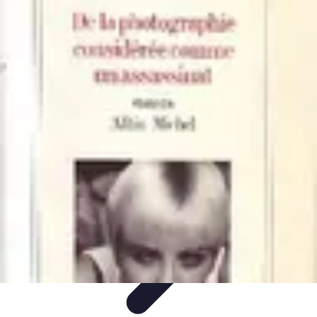
Aventures Aériennes
Destinations
Aventures et Expériences
Parapente
Vol en
Hélicoptère
Montgolfière
Aventures Aériennes