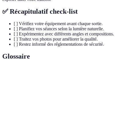
✅ Récapitulatif check-list
[ ] Vérifiez votre équipement avant chaque sortie.
[ ] Planifiez vos séances selon la lumière naturelle.
[ ] Expérimentez avec différents angles et compositions.
[ ] Traitez vos photos pour améliorer la qualité.
[ ] Restez informé des réglementations de sécurité.
Glossaire
Terme
Définition
Appareil télécommandé permettant de prendre des
Drone
vues aériennes.
Technique de composition qui consiste à diviser
Règle des
l'image en neuf parties égales pour équilibrer les
tiers
éléments.