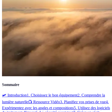
Sommaire
🛩️ Introduction
1. Choisissez le bon équipement
2. Comprendre la
lumière naturelle
📺 Ressource Vidéo
3. Planifiez vos prises de vue
4.
Expérimentez avec les angles et compositions
5. Utilisez des logiciels