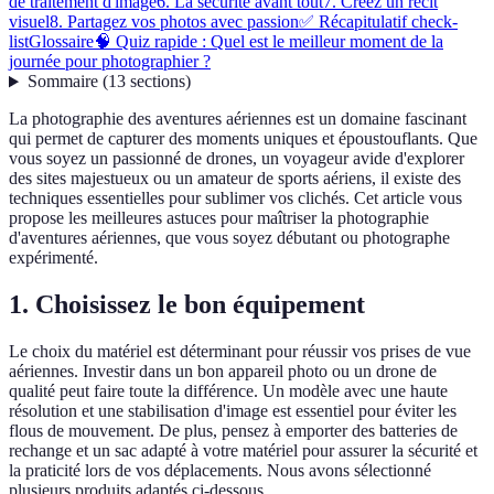
de traitement d'image
6. La sécurité avant tout
7. Créez un récit
visuel
8. Partagez vos photos avec passion
✅ Récapitulatif check-
list
Glossaire
🧠 Quiz rapide : Quel est le meilleur moment de la
journée pour photographier ?
Sommaire
(
13
sections
)
La photographie des aventures aériennes est un domaine fascinant
qui permet de capturer des moments uniques et époustouflants. Que
vous soyez un passionné de drones, un voyageur avide d'explorer
des sites majestueux ou un amateur de sports aériens, il existe des
techniques essentielles pour sublimer vos clichés. Cet article vous
propose les meilleures astuces pour maîtriser la photographie
d'aventures aériennes, que vous soyez débutant ou photographe
expérimenté.
1. Choisissez le bon équipement
Le choix du matériel est déterminant pour réussir vos prises de vue
aériennes. Investir dans un bon appareil photo ou un drone de
qualité peut faire toute la différence. Un modèle avec une haute
résolution et une stabilisation d'image est essentiel pour éviter les
flous de mouvement. De plus, pensez à emporter des batteries de
rechange et un sac adapté à votre matériel pour assurer la sécurité et
la praticité lors de vos déplacements. Nous avons sélectionné
plusieurs produits adaptés ci-dessous.