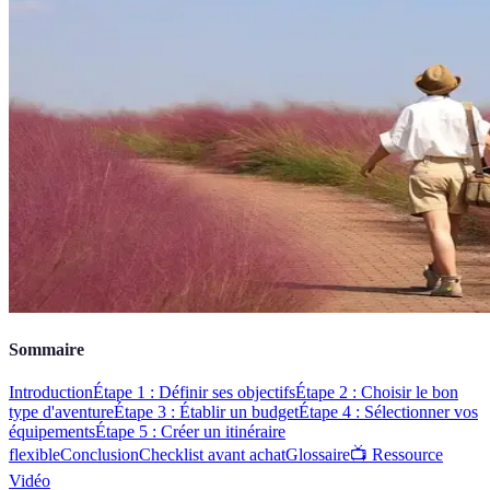
Sommaire
Introduction
Étape 1 : Définir ses objectifs
Étape 2 : Choisir le bon
type d'aventure
Étape 3 : Établir un budget
Étape 4 : Sélectionner vos
équipements
Étape 5 : Créer un itinéraire
flexible
Conclusion
Checklist avant achat
Glossaire
📺 Ressource
Vidéo