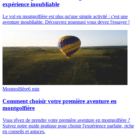
expérience inoubliable
Le vol en montgolfière est plus qu'une simple activité : c'est une
aventure inoubliable. Découvrez pourquoi vous devez l'essayer !
Montgolfière
6
min
Comment choisir votre première aventure en
montgolfière
Vous rêvez de prendre votre première aventure en montgolfière ?
Suivez notre guide pratique pour choisir l'expérience parfaite, riche
en conseils et astuces.