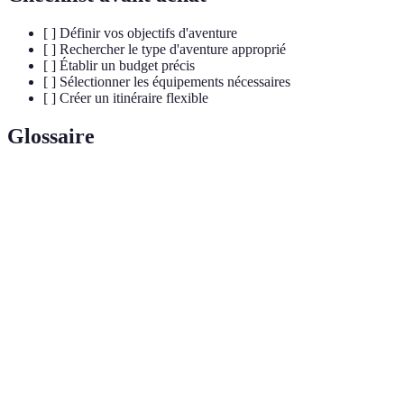
[ ] Définir vos objectifs d'aventure
[ ] Rechercher le type d'aventure approprié
[ ] Établir un budget précis
[ ] Sélectionner les équipements nécessaires
[ ] Créer un itinéraire flexible
Glossaire
Terme
Définition
Activité récréative impliquant l'utilisation de
Aventure
moyens aériens, tels que des avions ou des
aérienne
parapentes.
Estimation des dépenses à prévoir pour une activité
Budget
ou un projet particulier.
Ensemble des outils ou articles nécessaires à la
Équipement
réalisation d'une activité spécifique.