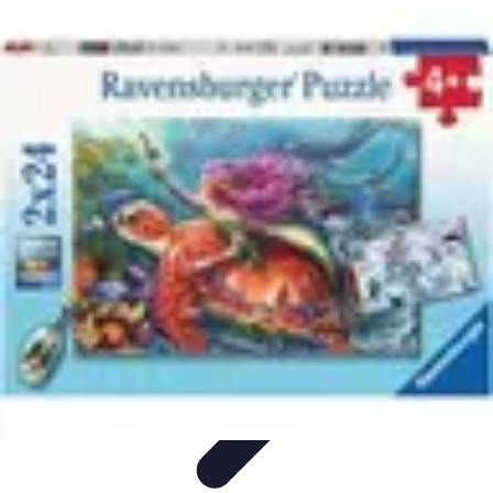
Aventures Aériennes
Destinations
Aventures et Expériences
Parapente
Vol en
Hélicoptère
Montgolfière
Aventures Aériennes