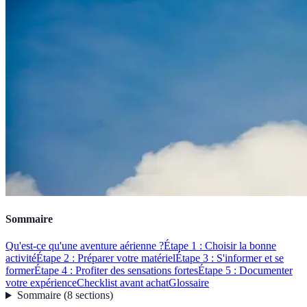
Sommaire
Qu'est-ce qu'une aventure aérienne ?
Étape 1 : Choisir la bonne
activité
Étape 2 : Préparer votre matériel
Étape 3 : S'informer et se
former
Étape 4 : Profiter des sensations fortes
Étape 5 : Documenter
votre expérience
Checklist avant achat
Glossaire
Sommaire
(
8
sections
)