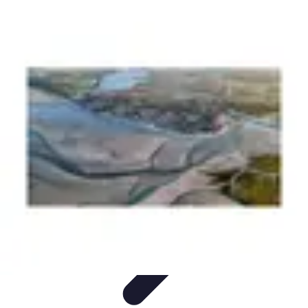
Aventures Aériennes
Destinations
Aventures et Expériences
Parapente
Vol en
Hélicoptère
Montgolfière
Aventures Aériennes