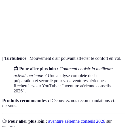
Un ultraléger motorisé, souvent utilisé pour des
ULM
randonnées aériennes.
Sport de vol libre où un pilote utilise une voile pour
Parapente
descendre doucement.
|
Turbulence
| Mouvement d'air pouvant affecter le confort en vol.
📺 Pour aller plus loin :
Comment choisir la meilleure
activité aérienne ?
Une analyse complète de la
préparation et sécurité pour vos aventures aériennes.
Recherchez sur YouTube : "aventure aérienne conseils
2026".
Produits recommandés :
Découvrez nos recommandations ci-
dessous.
📺
Pour aller plus loin :
aventure aérienne conseils 2026
sur