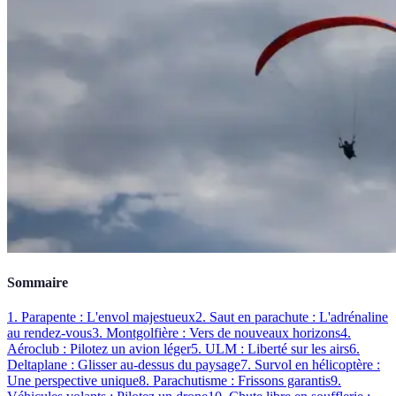
Sommaire
1. Parapente : L'envol majestueux
2. Saut en parachute : L'adrénaline
au rendez-vous
3. Montgolfière : Vers de nouveaux horizons
4.
Aéroclub : Pilotez un avion léger
5. ULM : Liberté sur les airs
6.
Deltaplane : Glisser au-dessus du paysage
7. Survol en hélicoptère :
Une perspective unique
8. Parachutisme : Frissons garantis
9.