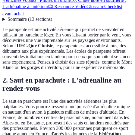
Véhicules volants : Pilotez un drone
10. Chute libre en soufflerie :
L'adrénaline à l'intérieur
📺 Ressource Vidéo
Glossaire
Checklist
avant achat
Sommaire
(
13
sections
)
Le parapente est une activité aérienne qui permet de s'envoler en
utilisant un parachute léger. En vous laissant porter par le vent, vous
découvrirez une vue imprenable sur les paysages environnants.
Selon l'
UFC-Que Choisir
, le parapente est accessible à tous, des
débutants aux plus expérimentés. Les écoles de parapente offrent
souvent des initiations en tandem pour ceux qui souhaitent se lancer
sans expériement. Pensez à choisir des sites réputés, comme le Mont
Blanc ou les gorges du Verdon, pour une expérience mémorable.
2. Saut en parachute : L'adrénaline au
rendez-vous
Le saut en parachute est l'une des activités aériennes les plus
palpitantes. Vous pourrez ressentir une poussée d'adrénaline unique
en sautant d'un avion à plusieurs milliers de mètres d'altitude. En
France, de nombreux centres de parachutisme, notamment dans les
Alpes ou en Bretagne, proposent des sauts en tandem encadrés par
des professionnels. Environ 300 000 personnes pratiquent ce sport
chaque année en France, d'après les données de la
Fédération