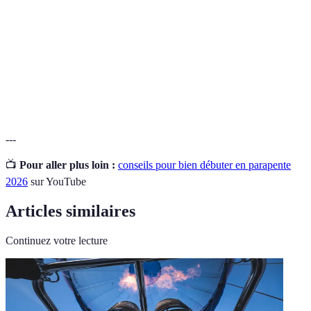
Aéronef utilisant des gaz pour s'élever grâce à un
Montgolfière
ballon rempli d'air chaud.
Sport de vol libre où le pilote est suspendu sous un
Parapente
parachute déplié.
---
📺
Pour aller plus loin :
conseils pour bien débuter en parapente
2026
sur YouTube
Articles similaires
Continuez votre lecture