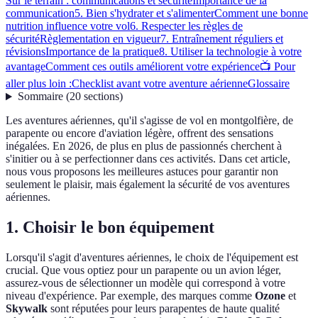
Sur le terrain : communications et sécurité
Importance de la
communication
5. Bien s'hydrater et s'alimenter
Comment une bonne
nutrition influence votre vol
6. Respecter les règles de
sécurité
Règlementation en vigueur
7. Entraînement réguliers et
révisions
Importance de la pratique
8. Utiliser la technologie à votre
avantage
Comment ces outils améliorent votre expérience
📺 Pour
aller plus loin :
Checklist avant votre aventure aérienne
Glossaire
Sommaire
(
20
sections
)
Les aventures aériennes, qu'il s'agisse de vol en montgolfière, de
parapente ou encore d'aviation légère, offrent des sensations
inégalées. En 2026, de plus en plus de passionnés cherchent à
s'initier ou à se perfectionner dans ces activités. Dans cet article,
nous vous proposons les meilleures astuces pour garantir non
seulement le plaisir, mais également la sécurité de vos aventures
aériennes.
1. Choisir le bon équipement
Lorsqu'il s'agit d'aventures aériennes, le choix de l'équipement est
crucial. Que vous optiez pour un parapente ou un avion léger,
assurez-vous de sélectionner un modèle qui correspond à votre
niveau d'expérience. Par exemple, des marques comme
Ozone
et
Skywalk
sont réputées pour leurs parapentes de haute qualité