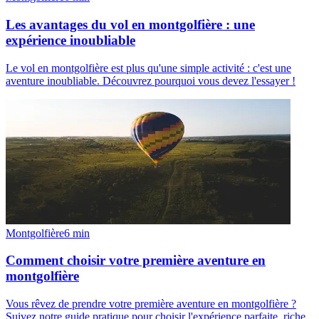
Les avantages du vol en montgolfière : une
expérience inoubliable
Le vol en montgolfière est plus qu'une simple activité : c'est une
aventure inoubliable. Découvrez pourquoi vous devez l'essayer !
Montgolfière
6
min
Comment choisir votre première aventure en
montgolfière
Vous rêvez de prendre votre première aventure en montgolfière ?
Suivez notre guide pratique pour choisir l'expérience parfaite, riche