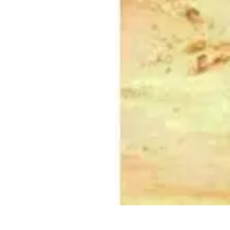
Aventures Aériennes
Destinations
Aventures et Expériences
Parapente
Vol en Hélicoptère
Mon
Aventures Aériennes