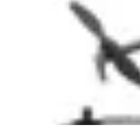
Aventures Aériennes
Destinations
Aventures et Expériences
Parapente
Vol en Hélicoptère
Mon
Aventures Aériennes