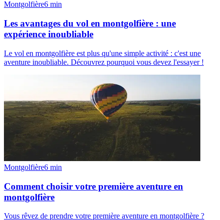
Montgolfière
6
min
Les avantages du vol en montgolfière : une
expérience inoubliable
Le vol en montgolfière est plus qu'une simple activité : c'est une
aventure inoubliable. Découvrez pourquoi vous devez l'essayer !
Montgolfière
6
min
Comment choisir votre première aventure en
montgolfière
Vous rêvez de prendre votre première aventure en montgolfière ?