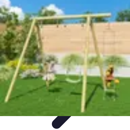
Aventures Aériennes
Destinations
Aventures et Expériences
Parapente
Vol en
Hélicoptère
Montgolfière
Aventures Aériennes