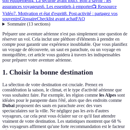
son équipement
4. La sécurité avant tout
5. Bon à savoir : les
assurances voyageurs
6. Les essentiels à emporter
📺 Ressource
Vidéo
7. Motivation et état d'esprit
8. Post-activité : partagez vos
souvenirs
Glossaire
Checklist avant achat
FAQ
Sommaire
(
13
sections
)
Préparer une aventure aérienne n'est pas simplement une question de
réserver un vol. Cela inclut une pléthore d'éléments à prendre en
compte pour garantir une expérience inoubliable. Que vous planifiez
un voyage de découverte, un saut en parachute, ou un voyage en
montgolfière, cet article vous guidera à travers les indispensables
pour préparer votre aventure aérienne.
1. Choisir la bonne destination
La sélection de votre destination est cruciale. Prenez en
considération la saison, le climat, et le type d'activité aérienne que
vous souhaitez faire. Par exemple, les région comme
les Alpes
sont
idéales pour le parapente dans l'été, alors que des endroits comme
Dubaï
proposent des sauts en parachute avec des vues
spectaculaires sur la ville. Ne négligez pas les avis d'autres
voyageurs, car cela peut vous éclairer sur ce qu'il faut attendre
vraiment de votre destination. Les statistiques montrent que 68 %
des voyageurs affirment qu'une forte recommandation est le facteur