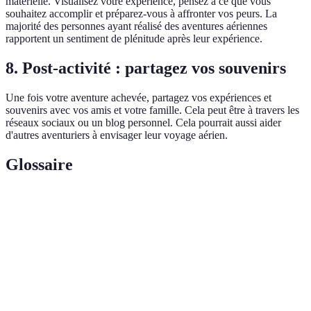
matérielle. Visualisez votre expérience, pensez à ce que vous
souhaitez accomplir et préparez-vous à affronter vos peurs. La
majorité des personnes ayant réalisé des aventures aériennes
rapportent un sentiment de plénitude après leur expérience.
8. Post-activité : partagez vos souvenirs
Une fois votre aventure achevée, partagez vos expériences et
souvenirs avec vos amis et votre famille. Cela peut être à travers les
réseaux sociaux ou un blog personnel. Cela pourrait aussi aider
d'autres aventuriers à envisager leur voyage aérien.
Glossaire
Terme
Définition
Aventure
Activités qui se déroulent dans les airs, telles que
aérienne
le parachutisme, le parapente, et les montgolfières.
Sécurité
Ensemble de règles et de mesures à respecter pour
aérienne
minimiser les risques lors d'activités aériennes.