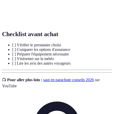
Reconnaissance officielle qu'un prestataire a
Certification
satisfait aux normes de sécurité et de compétence
requises pour proposer des activités aériennes.
Checklist avant achat
[ ] Vérifier le prestataire choisi
[ ] Comparer les options d'assurance
[ ] Préparer l'équipement nécessaire
[ ] S'informer sur la météo
[ ] Lire les avis des autres voyageurs
📺
Pour aller plus loin :
saut en parachute conseils 2026
sur
YouTube