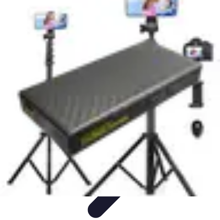
Aventures Aériennes
Destinations
Aventures et Expériences
Parapente
Vol en
Hélicoptère
Montgolfière
Aventures Aériennes