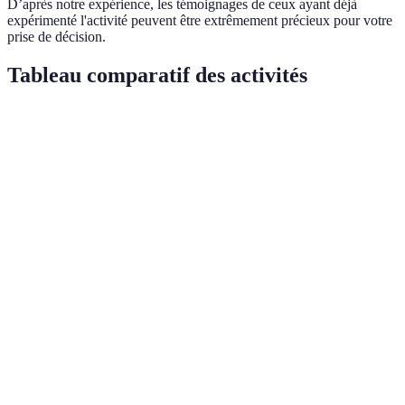
D’après notre expérience, les témoignages de ceux ayant déjà
expérimenté l'activité peuvent être extrêmement précieux pour votre
prise de décision.
Tableau comparatif des activités
Critère
Vol en montgolfière
Parapente
Saut en p
Retour sur
Bon
Excellent
Peu satisfai
investissement
Sensations
Faibles
Fortes
Très fortes
fortes
Accessibilité
Très accessible
Accessible
Moins acces
100-200
Coût moyen
150-250 EUR
250-400 E
EUR
Tourisme
Très