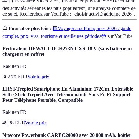
## 📺 Ressource Vidéo > **📺 Pour aller plus loin :** *Découverte
des activités aériennes les plus populaires*, une analyse complète de
ce sujet. Recherchez sur YouTube : "choisir activité aérienne 2026".
📺
Pour aller plus loin :
🟨Voyager aux Philippines 2026 : guide
complet, prix, visa, tourisme et meilleures périodes😳
sur YouTube
Perforateur DEWALT DCH273NT XR 18 V (sans batterie ni
chargeur) en coffret
Rakuten FR
302.70
EUR
Voir le prix
ERYI-Trépied Smartphone En Aluminium 172Cm, Extensible
Selfie Stick Trepied Avec Télécommande Sans Fil Et Support
Pour Téléphone Portable, Compatible
Rakuten FR
49.38
EUR
Voir le prix
Nitecore Powerbank CARBO20000 avec 20 000 mAh, boîtier