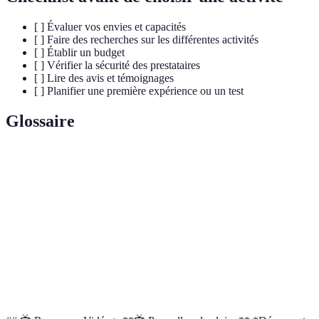
[ ] Évaluer vos envies et capacités
[ ] Faire des recherches sur les différentes activités
[ ] Établir un budget
[ ] Vérifier la sécurité des prestataires
[ ] Lire des avis et témoignages
[ ] Planifier une première expérience ou un test
Glossaire
Terme
Définition
Montgolfière
Aéronef qui fonctionne grâce à l'air chaud.
Parapente
Sport aérien consistant à sauter avec une voile.
Saut en
Activité de plonger d'une hauteur importante
parachute
avec parachute.