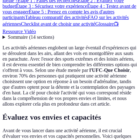
idéale ?
Étape 1 : Faites des recherches
Étape 2 : Évaluez votre
budget
Étape 3 : Sécurisez votre expérience
Étape 4 : Testez avant de
vous engager
Étape 5 : Prenez en compte les avis d'autres
participants
Tableau comparatif des activités
FAQ sur les activités
aériennes
Checklist avant de choisir une activité
Glossaire
📺
Ressource Vidéo
Sommaire
(
14
sections
)
Les activités aériennes englobent un large éventail d'expériences qui
se déroulent dans les airs, allant des vols en montgolfière aux sauts
en parachute. Avec l'essor des sports extrêmes et des loisirs aériens,
il est devenu essentiel de bien comprendre les différentes options qui
s'offrent à vous. Selon une étude menée par
l'UFC-Que Choisir
,
environ 70% des personnes qui pratiquent une activité aérienne
choisissent une option en réponse à un besoin d'adrénaline, tandis
que d'autres optent pour la détente et la contemplation des paysages
d'en haut. La clé pour choisir l'activité qui vous correspond réside
dans la compréhension de vos propres envies et limites, et nous
allons explorer cela plus en profondeur dans cet article.
Évaluez vos envies et capacités
Avant de vous lancer dans une activité aérienne, il est crucial
d'évaluer vos envies et vos capacités personnelles. Voici quelques