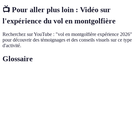
📺 Pour aller plus loin : Vidéo sur
l'expérience du vol en montgolfière
Recherchez sur YouTube : "vol en montgolfière expérience 2026"
pour découvrir des témoignages et des conseils visuels sur ce type
d'activité.
Glossaire
Terme
Définition
Montgolfière
Nef à air chaud utilisée pour les vols aériens.
Atterrissage
Moment où l’aéronef revient au sol.
Confort Passager
Niveau de confort pendant le vol.