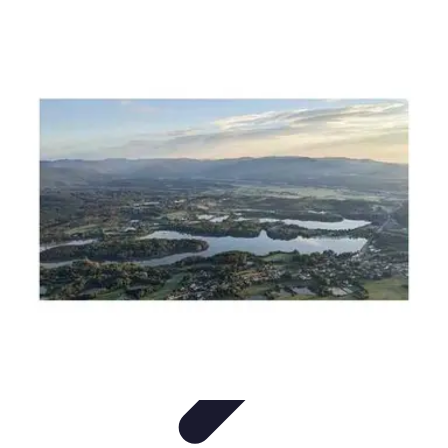
Aventures Aériennes
Destinations
Aventures et Expériences
Parapente
Vol en
Hélicoptère
Montgolfière
Aventures Aériennes