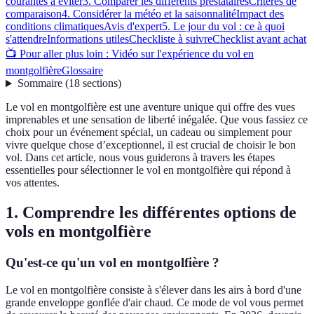
courantes à éviter
3. Comparer les différents prestataires
Critères de
comparaison
4. Considérer la météo et la saisonnalité
Impact des
conditions climatiques
Avis d'expert
5. Le jour du vol : ce à quoi
s'attendre
Informations utiles
Checkliste à suivre
Checklist avant achat
📺 Pour aller plus loin : Vidéo sur l'expérience du vol en
montgolfière
Glossaire
Sommaire
(
18
sections
)
Le vol en montgolfière est une aventure unique qui offre des vues
imprenables et une sensation de liberté inégalée. Que vous fassiez ce
choix pour un événement spécial, un cadeau ou simplement pour
vivre quelque chose d’exceptionnel, il est crucial de choisir le bon
vol. Dans cet article, nous vous guiderons à travers les étapes
essentielles pour sélectionner le vol en montgolfière qui répond à
vos attentes.
1. Comprendre les différentes options de
vols en montgolfière
Qu'est-ce qu'un vol en montgolfière ?
Le vol en montgolfière consiste à s'élever dans les airs à bord d'une
grande enveloppe gonflée d'air chaud. Ce mode de vol vous permet