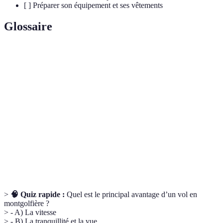
[ ] Préparer son équipement et ses vêtements
Glossaire
Terme
Définition
Un aéronef léger qui utilise de l'air chaud pour
Montgolfière
s'élever dans les airs.
Courant d'air chaud ascendant, utilisé par les
Thermique
montgolfières pour gagner de l'altitude.
Certificat de
Document attestant qu'un aéronef est apte à voler
navigabilité
conformément aux normes de sécurité.
>
🧠 Quiz rapide :
Quel est le principal avantage d’un vol en
montgolfière ?
> - A) La vitesse
> - B) La tranquillité et la vue