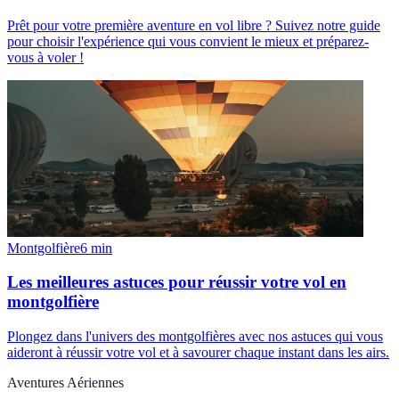
Prêt pour votre première aventure en vol libre ? Suivez notre guide
pour choisir l'expérience qui vous convient le mieux et préparez-
vous à voler !
Montgolfière
6
min
Les meilleures astuces pour réussir votre vol en
montgolfière
Plongez dans l'univers des montgolfières avec nos astuces qui vous
aideront à réussir votre vol et à savourer chaque instant dans les airs.
Aventures Aériennes