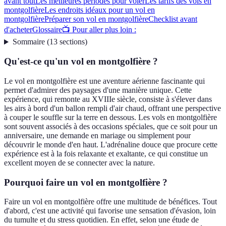
avant tout
Les meilleures périodes pour voler
Les tarifs des vols en
montgolfière
Les endroits idéaux pour un vol en
montgolfière
Préparer son vol en montgolfière
Checklist avant
d'acheter
Glossaire
📺 Pour aller plus loin :
Sommaire
(
13
sections
)
Qu'est-ce qu'un vol en montgolfière ?
Le vol en montgolfière est une aventure aérienne fascinante qui
permet d'admirer des paysages d'une manière unique. Cette
expérience, qui remonte au XVIIIe siècle, consiste à s'élever dans
les airs à bord d'un ballon rempli d'air chaud, offrant une perspective
à couper le souffle sur la terre en dessous. Les vols en montgolfière
sont souvent associés à des occasions spéciales, que ce soit pour un
anniversaire, une demande en mariage ou simplement pour
découvrir le monde d'en haut. L'adrénaline douce que procure cette
expérience est à la fois relaxante et exaltante, ce qui constitue un
excellent moyen de se connecter avec la nature.
Pourquoi faire un vol en montgolfière ?
Faire un vol en montgolfière offre une multitude de bénéfices. Tout
d'abord, c'est une activité qui favorise une sensation d'évasion, loin
du tumulte et du stress quotidien. En effet, selon une étude de