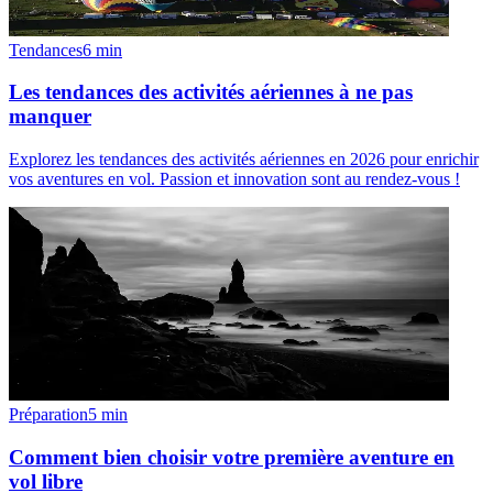
Tendances
6
min
Les tendances des activités aériennes à ne pas
manquer
Explorez les tendances des activités aériennes en 2026 pour enrichir
vos aventures en vol. Passion et innovation sont au rendez-vous !
Préparation
5
min
Comment bien choisir votre première aventure en
vol libre