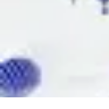
Aventures Aériennes
Destinations
Aventures et Expériences
Parapente
Vol en Hélicoptère
Mon
Aventures Aériennes