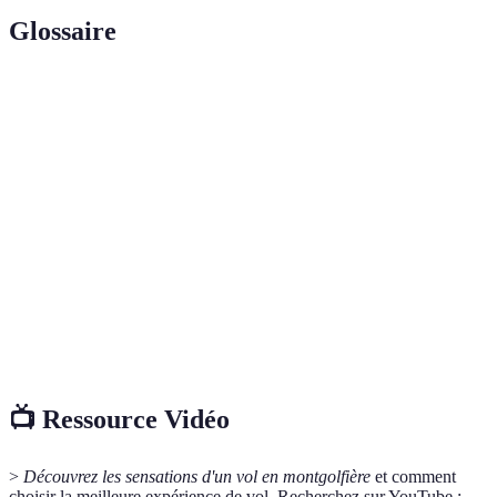
Glossaire
Terme
Définition
Vol en
Expérience de vol doux et paisible, utilisant un
montgolfière
ballon rempli d'air chaud.
Saut en
Plongée en chute libre suivie d'une ouverture de
parachute
parachute pour un atterrissage sécurisé.
Très léger sport aérien utilisant un aéronef avec
ULM
des performances spécifiques, souvent pour le
loisir.
📺 Ressource Vidéo
>
Découvrez les sensations d'un vol en montgolfière
et comment
choisir la meilleure expérience de vol. Recherchez sur YouTube :