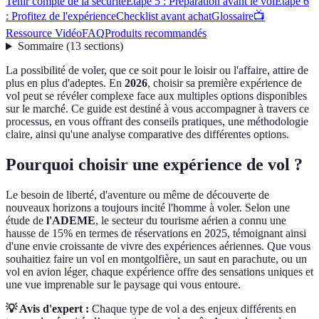
Tenir compte de la sécurité
Étape 5 : Préparation avant le vol
Étape 6
: Profitez de l'expérience
Checklist avant achat
Glossaire
📺
Ressource Vidéo
FAQ
Produits recommandés
Sommaire
(
13
sections
)
La possibilité de voler, que ce soit pour le loisir ou l'affaire, attire de
plus en plus d'adeptes. En
2026
, choisir sa première expérience de
vol peut se révéler complexe face aux multiples options disponibles
sur le marché. Ce guide est destiné à vous accompagner à travers ce
processus, en vous offrant des conseils pratiques, une méthodologie
claire, ainsi qu'une analyse comparative des différentes options.
Pourquoi choisir une expérience de vol ?
Le besoin de liberté, d'aventure ou même de découverte de
nouveaux horizons a toujours incité l'homme à voler. Selon une
étude de
l'ADEME
, le secteur du tourisme aérien a connu une
hausse de 15% en termes de réservations en 2025, témoignant ainsi
d'une envie croissante de vivre des expériences aériennes. Que vous
souhaitiez faire un vol en montgolfière, un saut en parachute, ou un
vol en avion léger, chaque expérience offre des sensations uniques et
une vue imprenable sur le paysage qui vous entoure.
💡 Avis d'expert :
Chaque type de vol a des enjeux différents en