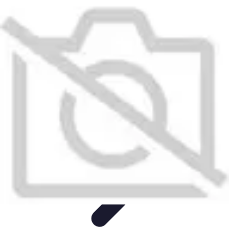
Aventures Aériennes
Destinations
Aventures et Expériences
Parapente
Vol en
Hélicoptère
Montgolfière
Aventures Aériennes