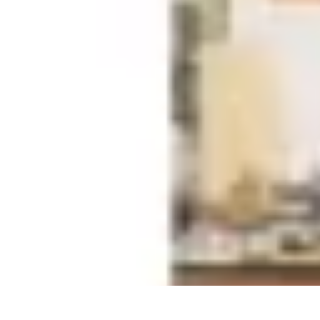
Aventures Aériennes
Destinations
Aventures et Expériences
Parapente
Vol en Hélicoptère
Mon
Aventures Aériennes