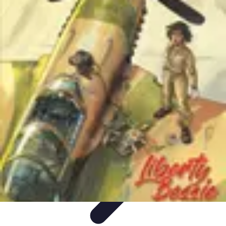
Aventures Aériennes
Destinations
Aventures et Expériences
Parapente
Vol en
Hélicoptère
Montgolfière
Aventures Aériennes