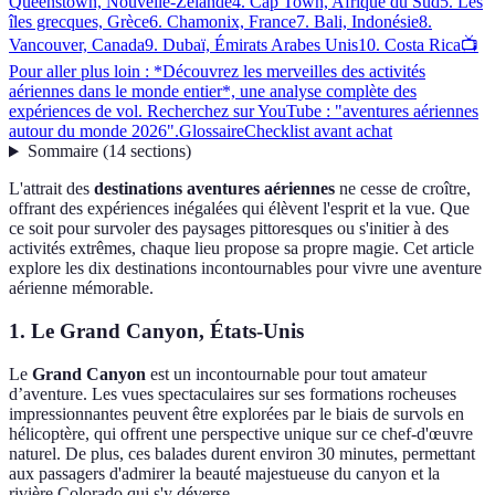
Queenstown, Nouvelle-Zélande
4. Cap Town, Afrique du Sud
5. Les
îles grecques, Grèce
6. Chamonix, France
7. Bali, Indonésie
8.
Vancouver, Canada
9. Dubaï, Émirats Arabes Unis
10. Costa Rica
📺
Pour aller plus loin : *Découvrez les merveilles des activités
aériennes dans le monde entier*, une analyse complète des
expériences de vol. Recherchez sur YouTube : "aventures aériennes
autour du monde 2026".
Glossaire
Checklist avant achat
Sommaire
(
14
sections
)
L'attrait des
destinations aventures aériennes
ne cesse de croître,
offrant des expériences inégalées qui élèvent l'esprit et la vue. Que
ce soit pour survoler des paysages pittoresques ou s'initier à des
activités extrêmes, chaque lieu propose sa propre magie. Cet article
explore les dix destinations incontournables pour vivre une aventure
aérienne mémorable.
1. Le Grand Canyon, États-Unis
Le
Grand Canyon
est un incontournable pour tout amateur
d’aventure. Les vues spectaculaires sur ses formations rocheuses
impressionnantes peuvent être explorées par le biais de survols en
hélicoptère, qui offrent une perspective unique sur ce chef-d'œuvre
naturel. De plus, ces balades durent environ 30 minutes, permettant
aux passagers d'admirer la beauté majestueuse du canyon et la
rivière Colorado qui s'y déverse.