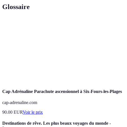
Glossaire
Terme
Définition
Activité consistant à voler avec une voile qui
Parapente
s'inspire d'un parachute.
Montgolfière
Aéronef non rigide qui s'élève grâce à l'air chaud.
Saut en
Activité qui consiste à sauter d'un avion et à
parachute
atterrir en toute sécurité à l'aide d'un parachute.
Cap Adrénaline Parachute ascensionnel à Six-Fours-les-Plages
cap-adrenaline.com
90.00
EUR
Voir le prix
Destinations de rêve. Les plus beaux voyages du monde -