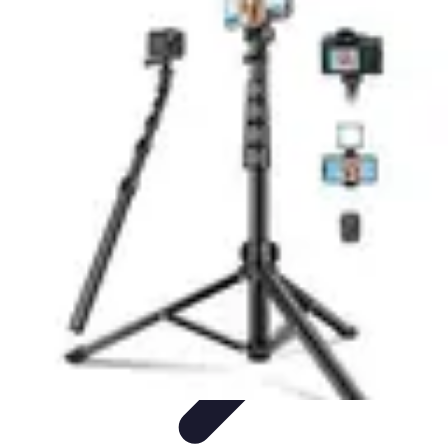
Aventures Aériennes
Destinations
Aventures et Expériences
Parapente
Vol en
Hélicoptère
Montgolfière
Aventures Aériennes