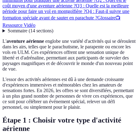
minimums pour pratiquer une activité aérienne ?
Q2 : Quel est le
coût moyen d'une aventure aérienne ?
Q3 : Quelle est la meilleure
période pour faire un vol en montgolfière ?
Q4 : Faut-il suivre une
formation spéciale avant de sauter en parachute ?
Glossaire
📺
Ressource Vidéo
Sommaire
(
14
sections
)
L'
aventure aérienne
englobe une variété d'activités qui se déroulent
dans les airs, telles que le parachutisme, le parapente ou encore les
vols en ULM. Ces expériences offrent une sensation unique de
liberté et d'adrénaline, permettant aux participants de survoler des
paysages magnifiques et de découvrir le monde d'un nouveau point
de vue.
L'essor des activités aériennes est dû à une demande croissante
d'expériences immersives et mémorables chez les amateurs de
sensations fortes. En 2026, les offres se sont diversifiées, permettant
à un plus grand nombre de personnes de vivre ces expériences, que
ce soit pour célébrer un événement spécial, relever un défi
personnel, ou simplement pour le plaisir.
Étape 1 : Choisir votre type d'activité
aérienne