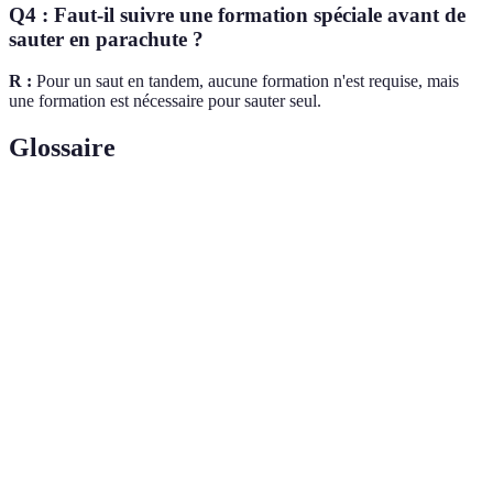
Q4 : Faut-il suivre une formation spéciale avant de
sauter en parachute ?
R :
Pour un saut en tandem, aucune formation n'est requise, mais
une formation est nécessaire pour sauter seul.
Glossaire
Terme
Définition
Un ultraléger motorisé; un type d'avion très léger
ULM
souvent utilisé pour le loisir.
Sport aérien où l'on utilise un parachute spécialement
Parapente
conçu pour voler à partir de points élevés.
Un type de saut en parachute où vous êtes attaché à
Tandem
un instructeur professionnel.