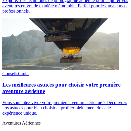
Explorez des techniques de photographie aérienne pour capturer vos
aventures en vol de manière mémorable. Parfait pour les amateurs et
professionnels.
Conseils
6
min
Les meilleures astuces pour choisir votre première
aventure aérienne
Vous souhaitez vivre votre première aventure aérienne ? Découvrez
nos astuces pour bien choisir et profiter pleinement de cette
expérience unique.
Aventures Aériennes