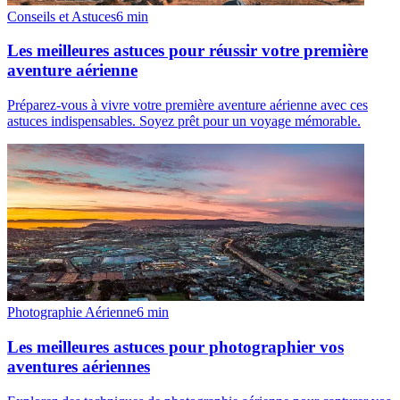
Conseils et Astuces
6
min
Les meilleures astuces pour réussir votre première
aventure aérienne
Préparez-vous à vivre votre première aventure aérienne avec ces
astuces indispensables. Soyez prêt pour un voyage mémorable.
Photographie Aérienne
6
min
Les meilleures astuces pour photographier vos
aventures aériennes