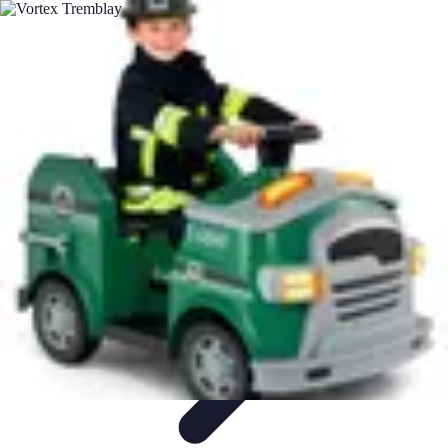
Aventures Aériennes
Destinations
Aventures et Expériences
Parapente
Vol en
Hélicoptère
Montgolfière
Aventures Aériennes