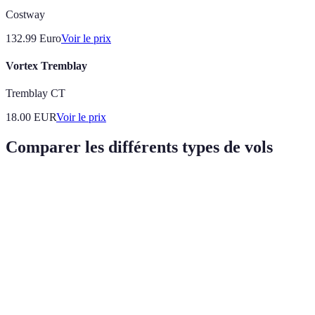
Costway
132.99
Euro
Voir le prix
Vortex Tremblay
Tremblay CT
18.00
EUR
Voir le prix
Comparer les différents types de vols
Critère
Vol Commercial
Vol Privé
Vol de Loisir
Généralement
Peut être
Coût
Variable
moins cher
plus cher
Conformité
Plus
Dépend des
Strictes
aux règles
flexibles
opérateurs