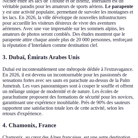
Nichée entre les lacs de Thoune et de Brienz, Interlaken est un
véritable paradis pour les amateurs de sports aériens.
Le parapente
y est une activité populaire, permettant de survoler les montagnes et
les lacs. En 2026, la ville développe de nouvelles infrastructures
pour accueillir les visiteurs désireux de vivre des aventures
aériennes. Avec une vue imprenable sur les sommets alpins, les
amateurs de photos seront comblés. Des études montrent que le
parapente attire chaque année plus de 20 000 personnes, renforçant
la réputation d’Interlaken comme destination clef.
3.
Dubaï, Émirats Arabes Unis
Dubaï est incontestablement une métropole dédiée à l'extravagance.
En 2026, il est devenu un incontournable pour les passionnés de
sensations fortes avec ses sauts en parachute au-dessus de la Palm
Jumeirah. Les vues panoramiques sont à couper le souffle et offrent
un mélange unique de modernité et de nature. Les écoles de
parachutisme proposent des formations de sécurité pour les novices,
garantissant une expérience inoubliable. Près de 90% des sauteurs
rapportent une satisfaction totale lors de cette activité, selon les
retours d'expérience.
4.
Chamonix, France
Chamonix, au cœur des Alpes françaises, est une autre destination