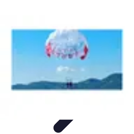
Aventures Aériennes
Destinations
Aventures et Expériences
Parapente
Vol en
Hélicoptère
Montgolfière
Aventures Aériennes