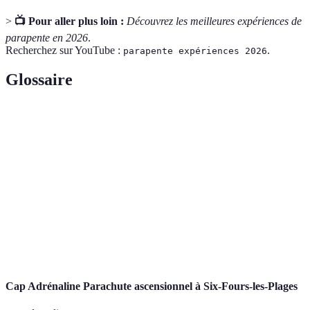
>
📺 Pour aller plus loin :
Découvrez les meilleures expériences de
parapente en 2026
.
Recherchez sur YouTube :
.
parapente expériences 2026
Glossaire
Terme
Définition
Sport consistant à sauter d'un avion avec un
Parachutisme
parachute.
Parapente
Activité de vol libre avec un parachute évolutif.
Activité de glisse sur un câble tendu entre deux
Tyrolienne
points.
Cap Adrénaline Parachute ascensionnel à Six-Fours-les-Plages