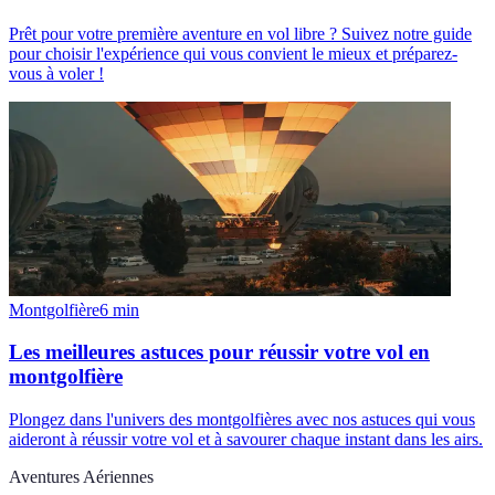
Prêt pour votre première aventure en vol libre ? Suivez notre guide
pour choisir l'expérience qui vous convient le mieux et préparez-
vous à voler !
Montgolfière
6
min
Les meilleures astuces pour réussir votre vol en
montgolfière
Plongez dans l'univers des montgolfières avec nos astuces qui vous
aideront à réussir votre vol et à savourer chaque instant dans les airs.
Aventures Aériennes