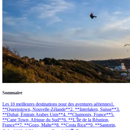
Sommaire
Les 10 meilleures destinations pour des aventures aériennes
1.
**Queenstown, Nouvelle-Zélande**
2. **Interlaken, Suisse**
3.
**Dubaï, Émirats Arabes Unis**
4. **Chamonix, France**
5.
**Cape Town, Afrique du Sud**
6. **L'Île de la Réunion,
France**
7. **Gozo, Malte**
8. **Costa Rica**
9. **Santorin,