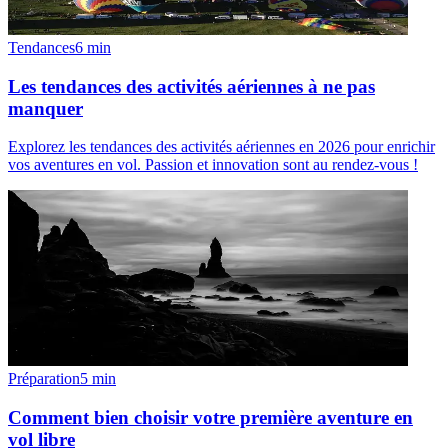
Tendances
6
min
Les tendances des activités aériennes à ne pas
manquer
Explorez les tendances des activités aériennes en 2026 pour enrichir
vos aventures en vol. Passion et innovation sont au rendez-vous !
Préparation
5
min
Comment bien choisir votre première aventure en
vol libre