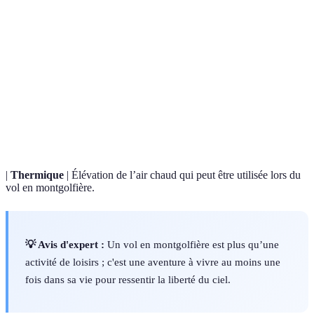
Terme
Définition
Aéronef léger qui utilise la différence de
Montgolfière
température de l’air pour s’élever.
Compartiment dans lequel se trouvent les
Nacelle
passagers d’une montgolfière.
|
Thermique
| Élévation de l’air chaud qui peut être utilisée lors du
vol en montgolfière.
💡 Avis d'expert :
Un vol en montgolfière est plus qu’une
activité de loisirs ; c'est une aventure à vivre au moins une
fois dans sa vie pour ressentir la liberté du ciel.