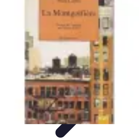
Aventures Aériennes
Destinations
Aventures et Expériences
Parapente
Vol en
Hélicoptère
Montgolfière
Aventures Aériennes