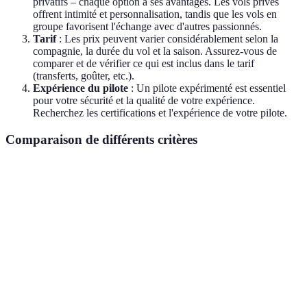
privatifs – chaque option a ses avantages. Les vols privés
offrent intimité et personnalisation, tandis que les vols en
groupe favorisent l'échange avec d'autres passionnés.
Tarif
: Les prix peuvent varier considérablement selon la
compagnie, la durée du vol et la saison. Assurez-vous de
comparer et de vérifier ce qui est inclus dans le tarif
(transferts, goûter, etc.).
Expérience du pilote
: Un pilote expérimenté est essentiel
pour votre sécurité et la qualité de votre expérience.
Recherchez les certifications et l'expérience de votre pilote.
Comparaison de différents critères
Critère
Option A
Option B
Option C
Verdict
Montagn
Montagnes
Vallée de
En bord
pour
Localisation
de l'Isère
la Loire
de mer
panoram
époustou
Vol privé
Vol en
pour une