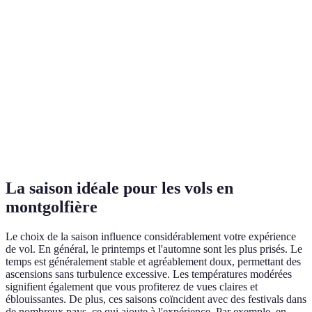
Type de vol
Vol privé
Vol festif
groupe
expérien
intime
Option A
Tarif
200 EUR
150 EUR
100 EUR
un bon
comprom
Option A
Expérience
10 ans
5 ans
2 ans
une sécur
pilote
accrue
La saison idéale pour les vols en
montgolfière
Le choix de la saison influence considérablement votre expérience
de vol. En général, le printemps et l'automne sont les plus prisés. Le
temps est généralement stable et agréablement doux, permettant des
ascensions sans turbulence excessive. Les températures modérées
signifient également que vous profiterez de vues claires et
éblouissantes. De plus, ces saisons coïncident avec des festivals dans
de nombreux pays, ce qui ajoute à l'expérience. Par exemple, en