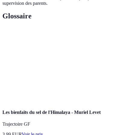
supervision des parents.
Glossaire
Terme
Définition
Aéromodèle léger permettant le vol plané sur de
Parapente
courtes distances.
Courant d'air chaud permettant aux voiles de gagner
Thermique
en altitude.
Ultra Léger Motorisé, un type d'appareil, simple et
ULM
léger, pour le vol.
Les bienfaits du sel de l'Himalaya - Muriel Levet
Trajectoire GF
3.99
EUR
Voir le prix