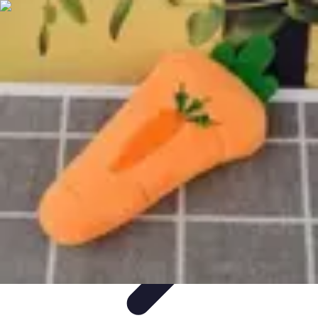
Aventures Aériennes
Destinations
Aventures et Expériences
Parapente
Vol en
Hélicoptère
Montgolfière
Aventures Aériennes