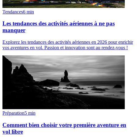
Tendances
6
min
Les tendances des activités aériennes à ne pas
manquer
Explorez les tendances des activités aériennes en 2026 pour enrichir
vos aventures en vol. Passion et innovation sont au rendez-vous !
Préparation
5
min
Comment bien choisir votre première aventure en
vol libre