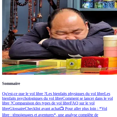
Sommaire
Qu'est-ce que le vol libre ?
Les bienfaits physiques du vol libre
Les
bienfaits psychologiques du vol libre
Comment se lancer dans le vol
libre ?
Comparaison des types de vol libre
FAQ sur le vol
libre
Glossaire
Checklist avant achat
📺 Pour aller plus loin : *Vol
libre : témoignages et aventures*, une analyse complète de