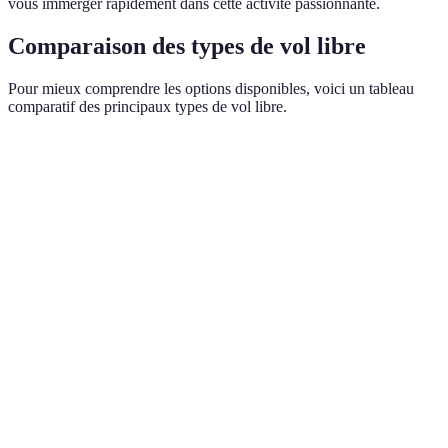
vous immerger rapidement dans cette activité passionnante.
Comparaison des types de vol libre
Pour mieux comprendre les options disponibles, voici un tableau
comparatif des principaux types de vol libre.
Type de vol
Équipement requis
Hauteur de vol
Niveau d
Parapente
Parapente léger
0-3000 m
Débutant
Deltaplane
Deltaplane
0-3000 m
Avancé
Vol à voile
Planeur motorisé
0-5000 m
Interméd
Ultra Léger
ULM
0-4000 m
Avancé
Motorisé