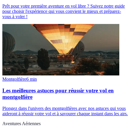
Prêt pour votre première aventure en vol libre ? Suivez notre guide
pour choisir l'expérience qui vous convient le mieux et préparez-
vous à voler !
Montgolfière
6
min
Les meilleures astuces pour réussir votre vol en
montgolfière
Plongez dans l'univers des montgolfières avec nos astuces qui vous
aideront à réussir votre vol et à savourer chaque instant dans les airs.
Aventures Aériennes