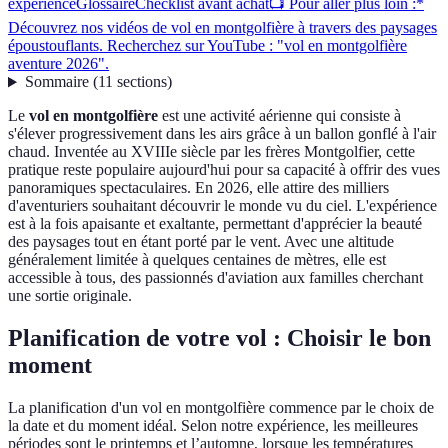
expérience
Glossaire
Checklist avant achat
📺 Pour aller plus loin :*
Découvrez nos vidéos de vol en montgolfière à travers des paysages
époustouflants. Recherchez sur YouTube : "vol en montgolfière
aventure 2026".
Sommaire
(
11
sections
)
Le
vol en montgolfière
est une activité aérienne qui consiste à
s'élever progressivement dans les airs grâce à un ballon gonflé à l'air
chaud. Inventée au XVIIIe siècle par les frères Montgolfier, cette
pratique reste populaire aujourd'hui pour sa capacité à offrir des vues
panoramiques spectaculaires. En 2026, elle attire des milliers
d'aventuriers souhaitant découvrir le monde vu du ciel. L'expérience
est à la fois apaisante et exaltante, permettant d'apprécier la beauté
des paysages tout en étant porté par le vent. Avec une altitude
généralement limitée à quelques centaines de mètres, elle est
accessible à tous, des passionnés d'aviation aux familles cherchant
une sortie originale.
Planification de votre vol : Choisir le bon
moment
La planification d'un vol en montgolfière commence par le choix de
la date et du moment idéal. Selon notre expérience, les meilleures
périodes sont le printemps et l’automne, lorsque les températures