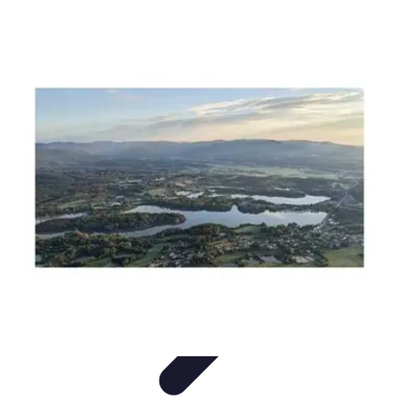
Aventures Aériennes
Destinations
Aventures et Expériences
Parapente
Vol en
Hélicoptère
Montgolfière
Aventures Aériennes