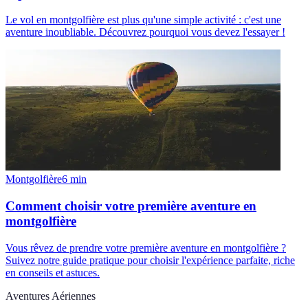
Le vol en montgolfière est plus qu'une simple activité : c'est une
aventure inoubliable. Découvrez pourquoi vous devez l'essayer !
Montgolfière
6
min
Comment choisir votre première aventure en
montgolfière
Vous rêvez de prendre votre première aventure en montgolfière ?
Suivez notre guide pratique pour choisir l'expérience parfaite, riche
en conseils et astuces.
Aventures Aériennes