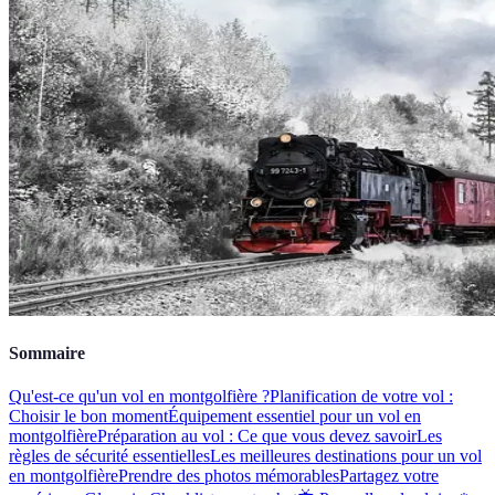
Sommaire
Qu'est-ce qu'un vol en montgolfière ?
Planification de votre vol :
Choisir le bon moment
Équipement essentiel pour un vol en
montgolfière
Préparation au vol : Ce que vous devez savoir
Les
règles de sécurité essentielles
Les meilleures destinations pour un vol
en montgolfière
Prendre des photos mémorables
Partagez votre