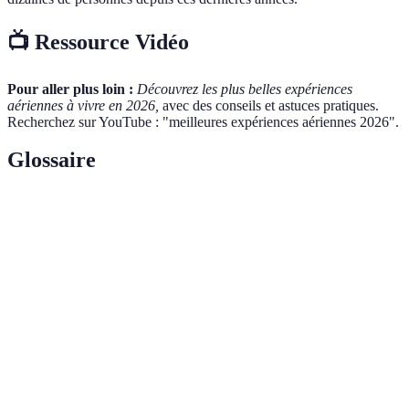
📺 Ressource Vidéo
Pour aller plus loin :
Découvrez les plus belles expériences
aériennes à vivre en 2026,
avec des conseils et astuces pratiques.
Recherchez sur YouTube : "meilleures expériences aériennes 2026".
Glossaire
Terme
Définition
Appareil capable de se déplacer dans l'air, incluant
Aéronef
avions, hélicoptères, montgolfières, etc.
Acrobaties
Manœuvres exécutées par des aéronefs qui
aériennes
comprennent des figures complexes et artistiques.
Sport aérien qui consiste à descendre avec un
Parapente
parachute à partir d'une altitude élevée, généralement