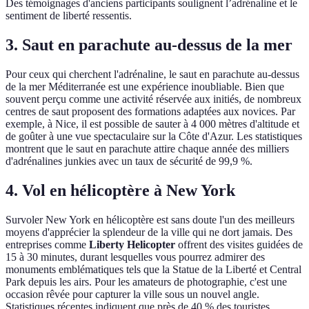
Des témoignages d'anciens participants soulignent l’adrénaline et le
sentiment de liberté ressentis.
3. Saut en parachute au-dessus de la mer
Pour ceux qui cherchent l'adrénaline, le saut en parachute au-dessus
de la mer Méditerranée est une expérience inoubliable. Bien que
souvent perçu comme une activité réservée aux initiés, de nombreux
centres de saut proposent des formations adaptées aux novices. Par
exemple, à Nice, il est possible de sauter à 4 000 mètres d'altitude et
de goûter à une vue spectaculaire sur la Côte d'Azur. Les statistiques
montrent que le saut en parachute attire chaque année des milliers
d'adrénalines junkies avec un taux de sécurité de 99,9 %.
4. Vol en hélicoptère à New York
Survoler New York en hélicoptère est sans doute l'un des meilleurs
moyens d'apprécier la splendeur de la ville qui ne dort jamais. Des
entreprises comme
Liberty Helicopter
offrent des visites guidées de
15 à 30 minutes, durant lesquelles vous pourrez admirer des
monuments emblématiques tels que la Statue de la Liberté et Central
Park depuis les airs. Pour les amateurs de photographie, c'est une
occasion rêvée pour capturer la ville sous un nouvel angle.
Statistiques récentes indiquent que près de 40 % des touristes