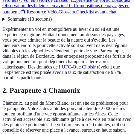
aéronefs
7. Vol en avion de chasse
8. Expérience de vol acrobatique
9.
Observation des baleines en avion
10. Compositions de paysages en
parapente
📺 Ressource Vidéo
Glossaire
Checklist avant achat
Sommaire
(
13
sections
)
Expérimenter un vol en montgolfière au lever du soleil est une
expérience magique. Flottant doucement au-dessus des paysages,
vous pouvez admirer la beauté de la nature qui s'éveille. Les
meilleurs endroits pour cette activité sont souvent dans des régions
viticoles où les vignobles s'étendent à perte de vue. Par exemple,
dans la région de Bordeaux, des entreprises proposent des forfaits de
vol qui incluent un petit-déjeuner champêtre à terre après
l'atterrissage. Des données de l’
UFC-Que Choisir
révèlent que
l'expérience est très prisée avec un taux de satisfaction de 95 %
parmi les participants.
2. Parapente à Chamonix
Chamonix, au pied du Mont-Blanc, est un site de prédilection pour
le parapente. Volez à des altitudes pouvant atteindre 2 000 mètres
tout en profitant d'une vue époustouflante sur les Alpes. Cette
activité est accessible aux débutants grâce à des vols en tandem avec
des pilotes expérimentés. Le vol dure environ 20 minutes, et il est
conseillé de réserver une place à l'avance, surtout en haute saison.