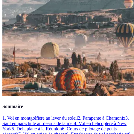
Sommaire
1. Vol en montgolfière au lever du soleil
2. Parapente à Chamonix
3.
Saut en parachute au-dessus de la mer
4. Vol en hélicoptère à New
York
5. Deltaplane à la Réunion
6. Cours de pilotage de petits