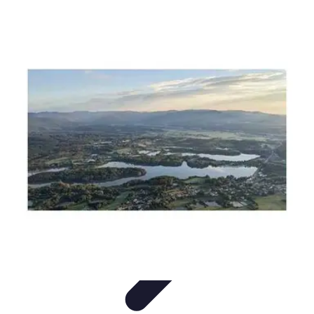
Aventures Aériennes
Destinations
Aventures et Expériences
Parapente
Vol en
Hélicoptère
Montgolfière
Aventures Aériennes