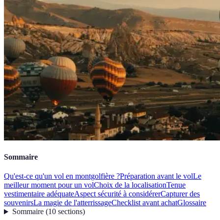
Sommaire
Qu'est-ce qu'un vol en montgolfière ?
Préparation avant le vol
Le
meilleur moment pour un vol
Choix de la localisation
Tenue
vestimentaire adéquate
Aspect sécurité à considérer
Capturer des
souvenirs
La magie de l'atterrissage
Checklist avant achat
Glossaire
Sommaire
(
10
sections
)