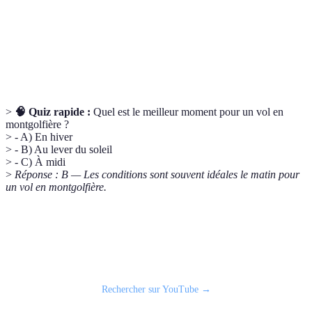
Nacelle
pilote d'une montgolfière.
Élément principal de la montgolfière, rempli d'air
Ballon
chaud pour la flottabilité.
>
🧠 Quiz rapide :
Quel est le meilleur moment pour un vol en
montgolfière ?
> - A) En hiver
> - B) Au lever du soleil
> - C) À midi
>
Réponse : B — Les conditions sont souvent idéales le matin pour
un vol en montgolfière.
📹 Vidéo recommandée : Description du vol en montgolfière
Rechercher sur YouTube →