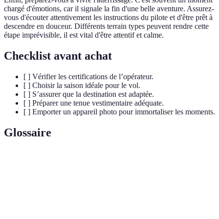
chargé d'émotions, car il signale la fin d'une belle aventure. Assurez-
vous d'écouter attentivement les instructions du pilote et d'être prêt à
descendre en douceur. Différents terrain types peuvent rendre cette
étape imprévisible, il est vital d'être attentif et calme.
Checklist avant achat
[ ] Vérifier les certifications de l’opérateur.
[ ] Choisir la saison idéale pour le vol.
[ ] S’assurer que la destination est adaptée.
[ ] Préparer une tenue vestimentaire adéquate.
[ ] Emporter un appareil photo pour immortaliser les moments.
Glossaire
Terme
Définition
Ballon à air chaud permettant de s'élever dans les
Montgolfière
airs par le réchauffement de l'air.
Compartiment où se trouvent les passagers et le