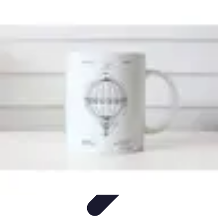
Aventures Aériennes
Destinations
Aventures et Expériences
Parapente
Vol en
Hélicoptère
Montgolfière
Aventures Aériennes