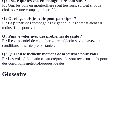
Q : Est-ce que les vols en montgolfière sont sûrs ?
R : Oui, les vols en montgolfière sont très sûrs, surtout si vous
choisissez une compagnie certifiée.
Q : Quel âge dois-je avoir pour participer ?
R : La plupart des compagnies exigent que les enfants aient au
moins 6 ans pour voler.
Q : Puis-je voler avec des problèmes de santé ?
R : Il est essentiel de consulter votre médecin si vous avez des
conditions de santé préexistantes.
Q : Quel est le meilleur moment de la journée pour voler ?
R : Les vols tôt le matin ou au crépuscule sont recommandés pour
des conditions météorologiques idéales.
Glossaire
Terme
Définition
Un aéronef qui utilise de l'air chaud pour s'élever,
Montgolfière
se déplaçant grâce aux vents.