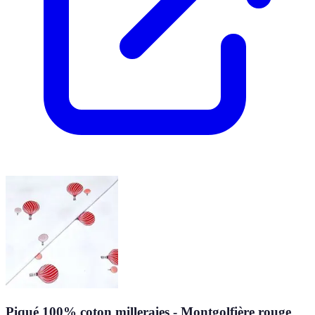
Piqué 100% coton milleraies - Montgolfière rouge