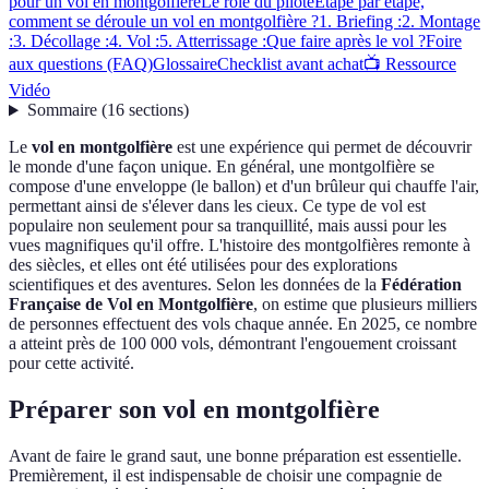
pour un vol en montgolfière
Le rôle du pilote
Étape par étape,
comment se déroule un vol en montgolfière ?
1. Briefing :
2. Montage
:
3. Décollage :
4. Vol :
5. Atterrissage :
Que faire après le vol ?
Foire
aux questions (FAQ)
Glossaire
Checklist avant achat
📺 Ressource
Vidéo
Sommaire
(
16
sections
)
Le
vol en montgolfière
est une expérience qui permet de découvrir
le monde d'une façon unique. En général, une montgolfière se
compose d'une enveloppe (le ballon) et d'un brûleur qui chauffe l'air,
permettant ainsi de s'élever dans les cieux. Ce type de vol est
populaire non seulement pour sa tranquillité, mais aussi pour les
vues magnifiques qu'il offre. L'histoire des montgolfières remonte à
des siècles, et elles ont été utilisées pour des explorations
scientifiques et des aventures. Selon les données de la
Fédération
Française de Vol en Montgolfière
, on estime que plusieurs milliers
de personnes effectuent des vols chaque année. En 2025, ce nombre
a atteint près de 100 000 vols, démontrant l'engouement croissant
pour cette activité.
Préparer son vol en montgolfière
Avant de faire le grand saut, une bonne préparation est essentielle.
Premièrement, il est indispensable de choisir une compagnie de