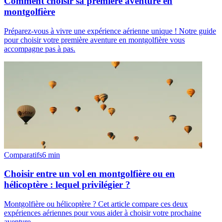
Comment choisir sa première aventure en
montgolfière
Préparez-vous à vivre une expérience aérienne unique ! Notre guide
pour choisir votre première aventure en montgolfière vous
accompagne pas à pas.
Comparatifs
6
min
Choisir entre un vol en montgolfière ou en
hélicoptère : lequel privilégier ?
Montgolfière ou hélicoptère ? Cet article compare ces deux
expériences aériennes pour vous aider à choisir votre prochaine
aventure.