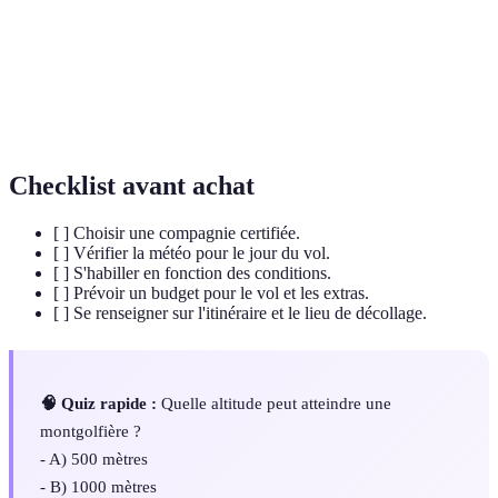
Un courant d'air chaud qui monte, pouvant
Thermiques
influencer le vol.
Le professionnel qualifié pour diriger et contrôler
Pilote
le vol en montgolfière.
Checklist avant achat
[ ] Choisir une compagnie certifiée.
[ ] Vérifier la météo pour le jour du vol.
[ ] S'habiller en fonction des conditions.
[ ] Prévoir un budget pour le vol et les extras.
[ ] Se renseigner sur l'itinéraire et le lieu de décollage.
🧠 Quiz rapide :
Quelle altitude peut atteindre une
montgolfière ?
- A) 500 mètres
- B) 1000 mètres