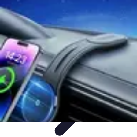
Aventures Aériennes
Destinations
Aventures et Expériences
Parapente
Vol en
Hélicoptère
Montgolfière
Aventures Aériennes