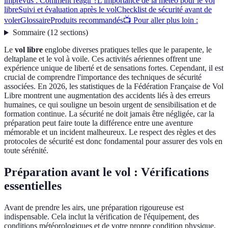
imprévus : Comment réagir ?
L'importance de la météo pour le vol
libre
Suivi et évaluation après le vol
Checklist de sécurité avant de
voler
Glossaire
Produits recommandés
📺 Pour aller plus loin :
Sommaire
(
12
sections
)
Le
vol libre
englobe diverses pratiques telles que le parapente, le
deltaplane et le vol à voile. Ces activités aériennes offrent une
expérience unique de liberté et de sensations fortes. Cependant, il est
crucial de comprendre l'importance des techniques de sécurité
associées. En 2026, les statistiques de la Fédération Française de Vol
Libre montrent une augmentation des accidents liés à des erreurs
humaines, ce qui souligne un besoin urgent de sensibilisation et de
formation continue. La sécurité ne doit jamais être négligée, car la
préparation peut faire toute la différence entre une aventure
mémorable et un incident malheureux. Le respect des règles et des
protocoles de sécurité est donc fondamental pour assurer des vols en
toute sérénité.
Préparation avant le vol : Vérifications
essentielles
Avant de prendre les airs, une préparation rigoureuse est
indispensable. Cela inclut la vérification de l'équipement, des
conditions météorologiques et de votre propre condition physique.