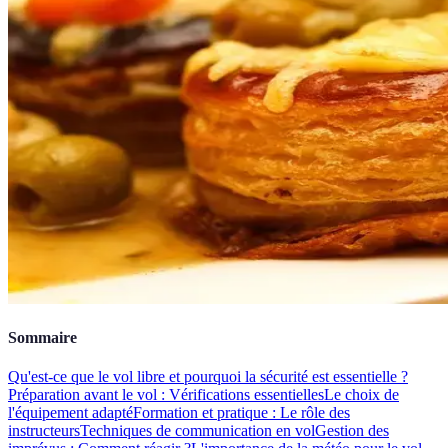
Sommaire
Qu'est-ce que le vol libre et pourquoi la sécurité est essentielle ?
Préparation avant le vol : Vérifications essentielles
Le choix de
l'équipement adapté
Formation et pratique : Le rôle des
instructeurs
Techniques de communication en vol
Gestion des