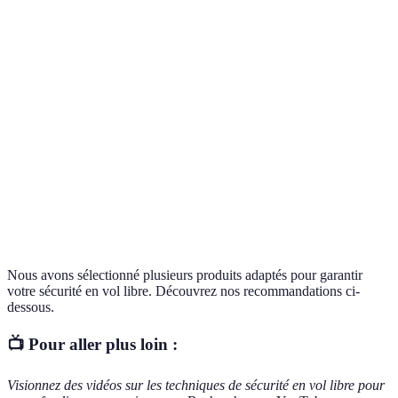
Terme
Définition
Activité aérienne qui inclut le parapente, le
Vol libre
deltaplane, etc.
Protocoles de
Règles établies pour échanger des
communication
informations en vol.
Stratégie établie pour faire face à des
Plan d'urgence
événements imprévus durant le vol.
Nous avons sélectionné plusieurs produits adaptés pour garantir
votre sécurité en vol libre. Découvrez nos recommandations ci-
dessous.
📺 Pour aller plus loin :
Visionnez des vidéos sur les techniques de sécurité en vol libre pour