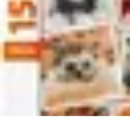
Aventures Aériennes
Destinations
Aventures et Expériences
Parapente
Vol en Hélicoptère
Mon
Aventures Aériennes