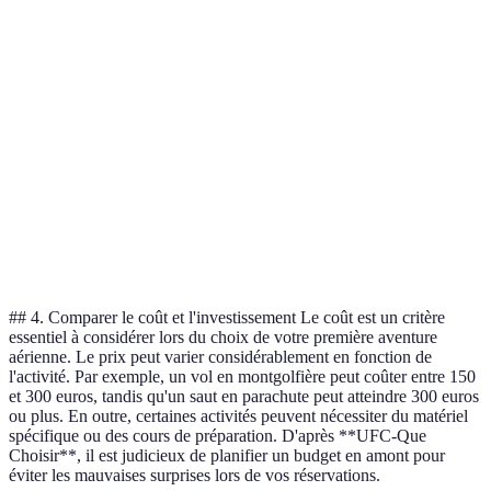
2
Parapente
Faible
Tranquille
heures
Saut en
4-5
Élevé
Extrême
parachute
heures
Vol en
Faible
Relaxante
1 heur
montgolfière
Vol en
30
Modéré
Panoramique
hélicoptère
minut
## 4. Comparer le coût et l'investissement Le coût est un critère
essentiel à considérer lors du choix de votre première aventure
aérienne. Le prix peut varier considérablement en fonction de
l'activité. Par exemple, un vol en montgolfière peut coûter entre 150
et 300 euros, tandis qu'un saut en parachute peut atteindre 300 euros
ou plus. En outre, certaines activités peuvent nécessiter du matériel
spécifique ou des cours de préparation. D'après **UFC-Que
Choisir**, il est judicieux de planifier un budget en amont pour
éviter les mauvaises surprises lors de vos réservations.