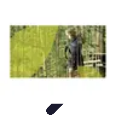
Aventures Aériennes
Destinations
Aventures et Expériences
Parapente
Vol en
Hélicoptère
Montgolfière
Aventures Aériennes