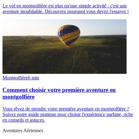
Le vol en montgolfière est plus qu'une simple activité : c'est une
aventure inoubliable. Découvrez pourquoi vous devez l'essayer !
Montgolfière
6
min
Comment choisir votre première aventure en
montgolfière
Vous rêvez de prendre votre première aventure en montgolfière ?
Suivez notre guide pratique pour choisir l'expérience parfaite, riche
en conseils et astuces.
Aventures Aériennes