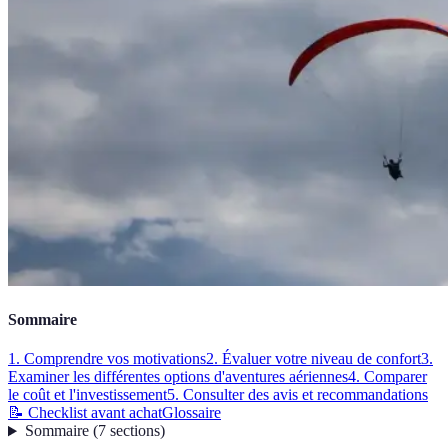
Sommaire
1. Comprendre vos motivations
2. Évaluer votre niveau de confort
3.
Examiner les différentes options d'aventures aériennes
4. Comparer
le coût et l'investissement
5. Consulter des avis et recommandations
📝 Checklist avant achat
Glossaire
Sommaire
(
7
sections
)