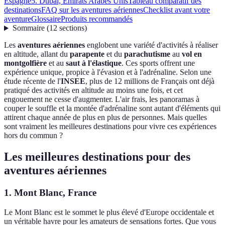
Espagne
5. Dubai, Émirats Arabes Unis
Tableau comparatif des
destinations
FAQ sur les aventures aériennes
Checklist avant votre
aventure
Glossaire
Produits recommandés
Sommaire
(
12
sections
)
Les
aventures aériennes
englobent une variété d'activités à réaliser
en altitude, allant du
parapente
et du
parachutisme
au
vol en
montgolfière
et au
saut à l'élastique
. Ces sports offrent une
expérience unique, propice à l'évasion et à l'adrénaline. Selon une
étude récente de l'
INSEE
, plus de 12 millions de Français ont déjà
pratiqué des activités en altitude au moins une fois, et cet
engouement ne cesse d'augmenter. L'air frais, les panoramas à
couper le souffle et la montée d'adrénaline sont autant d'éléments qui
attirent chaque année de plus en plus de personnes. Mais quelles
sont vraiment les meilleures destinations pour vivre ces expériences
hors du commun ?
Les meilleures destinations pour des
aventures aériennes
1. Mont Blanc, France
Le Mont Blanc est le sommet le plus élevé d'Europe occidentale et
un véritable havre pour les amateurs de sensations fortes. Que vous