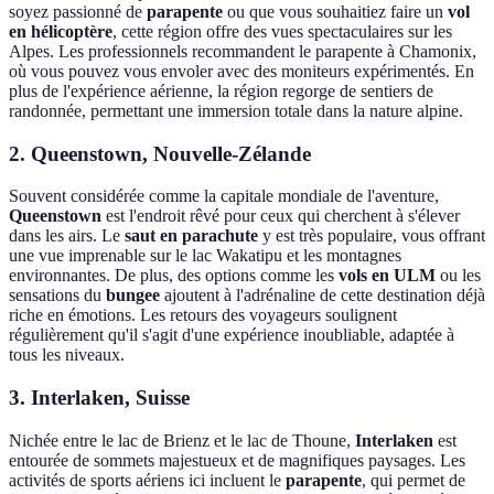
soyez passionné de
parapente
ou que vous souhaitiez faire un
vol
en hélicoptère
, cette région offre des vues spectaculaires sur les
Alpes. Les professionnels recommandent le parapente à Chamonix,
où vous pouvez vous envoler avec des moniteurs expérimentés. En
plus de l'expérience aérienne, la région regorge de sentiers de
randonnée, permettant une immersion totale dans la nature alpine.
2. Queenstown, Nouvelle-Zélande
Souvent considérée comme la capitale mondiale de l'aventure,
Queenstown
est l'endroit rêvé pour ceux qui cherchent à s'élever
dans les airs. Le
saut en parachute
y est très populaire, vous offrant
une vue imprenable sur le lac Wakatipu et les montagnes
environnantes. De plus, des options comme les
vols en ULM
ou les
sensations du
bungee
ajoutent à l'adrénaline de cette destination déjà
riche en émotions. Les retours des voyageurs soulignent
régulièrement qu'il s'agit d'une expérience inoubliable, adaptée à
tous les niveaux.
3. Interlaken, Suisse
Nichée entre le lac de Brienz et le lac de Thoune,
Interlaken
est
entourée de sommets majestueux et de magnifiques paysages. Les
activités de sports aériens ici incluent le
parapente
, qui permet de