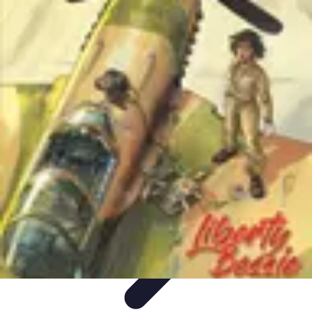
Aventures Aériennes
Destinations
Aventures et Expériences
Parapente
Vol en
Hélicoptère
Montgolfière
Aventures Aériennes