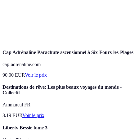
Magnifique
Oui
Canaries
ascensionnel
Dubai
Parachutisme
Unique
Oui (avec ex
Cap Adrénaline Parachute ascensionnel à Six-Fours-les-Plages
cap-adrenaline.com
90.00
EUR
Voir le prix
Destinations de rêve: Les plus beaux voyages du monde -
Collectif
Ammareal FR
3.19
EUR
Voir le prix
Liberty Bessie tome 3