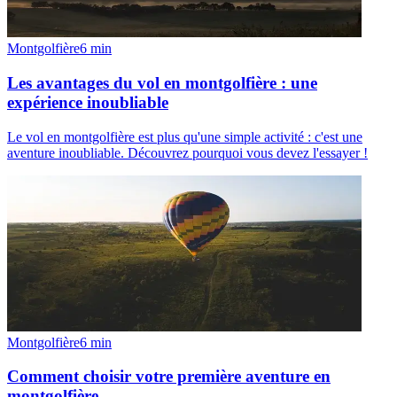
Montgolfière
6
min
Les avantages du vol en montgolfière : une
expérience inoubliable
Le vol en montgolfière est plus qu'une simple activité : c'est une
aventure inoubliable. Découvrez pourquoi vous devez l'essayer !
Montgolfière
6
min
Comment choisir votre première aventure en
montgolfière