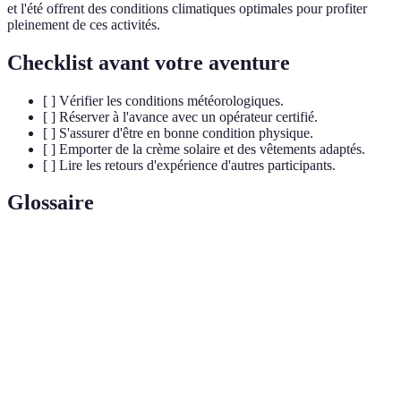
et l'été offrent des conditions climatiques optimales pour profiter
pleinement de ces activités.
Checklist avant votre aventure
[ ] Vérifier les conditions météorologiques.
[ ] Réserver à l'avance avec un opérateur certifié.
[ ] S'assurer d'être en bonne condition physique.
[ ] Emporter de la crème solaire et des vêtements adaptés.
[ ] Lire les retours d'expérience d'autres participants.
Glossaire
Terme
Définition
Parapente
Sport de vol libre effectué à l'aide d'une voile.
Saut en
Activité consistant à sauter d'un avion et atterrir
parachute
avec un parachute.
Procédure finale de l'activité aérienne, point