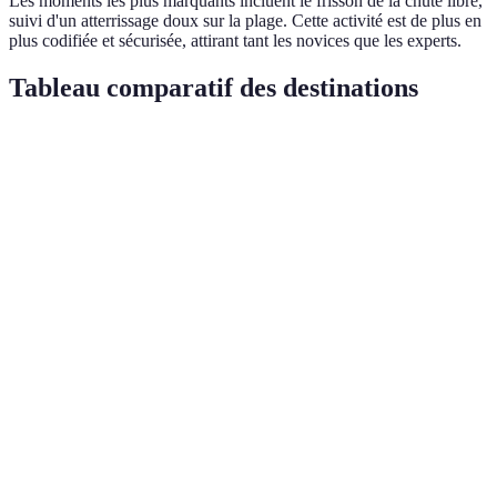
Les moments les plus marquants incluent le frisson de la chute libre,
suivi d'un atterrissage doux sur la plage. Cette activité est de plus en
plus codifiée et sécurisée, attirant tant les novices que les experts.
Tableau comparatif des destinations
Destination
Type d'activité
Qualité des vues
Adéquation
Parapente /
Mont Blanc
Spectaculaire
Oui
Hélicoptère
Saut en
Queenstown
Époustouflante
Oui
parachute
Interlaken
Parapente
Enchanteur
Oui
Îles
Parachute