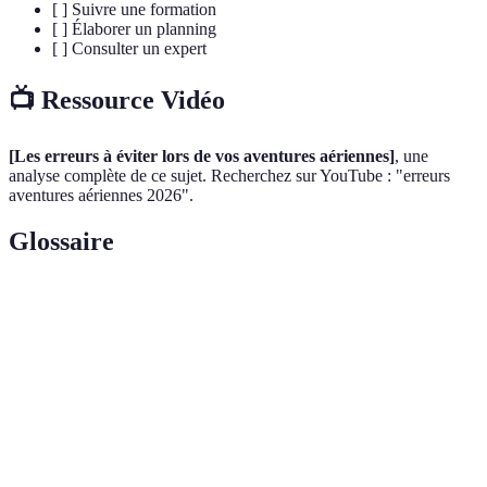
[ ] Suivre une formation
[ ] Élaborer un planning
[ ] Consulter un expert
📺 Ressource Vidéo
[Les erreurs à éviter lors de vos aventures aériennes]
, une
analyse complète de ce sujet. Recherchez sur YouTube : "erreurs
aventures aériennes 2026".
Glossaire
Terme
Définition
Balisage
Désignation des signaux et des balises de navigation
aérien
en vol.
Pilotage
Art et technique de contrôle d'un aéronef.
Sécurité
Ensemble des règles et mesures pour garantir la