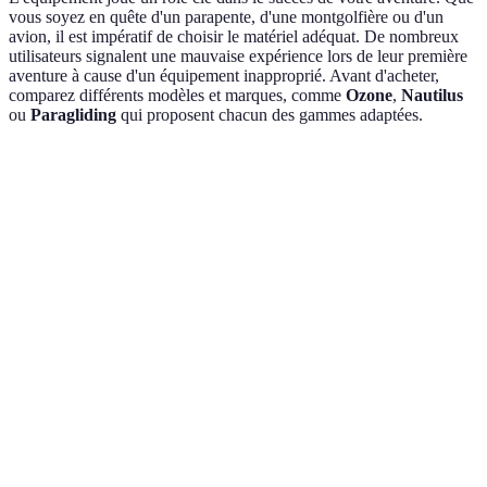
vous soyez en quête d'un parapente, d'une montgolfière ou d'un
avion, il est impératif de choisir le matériel adéquat. De nombreux
utilisateurs signalent une mauvaise expérience lors de leur première
aventure à cause d'un équipement inapproprié. Avant d'acheter,
comparez différents modèles et marques, comme
Ozone
,
Nautilus
ou
Paragliding
qui proposent chacun des gammes adaptées.
Critère
Option A
Option B
Option C
Portabilité
Légèr
Moyen
Lourd
Prix
Élevé
Moyen
Abordable
Sécurité
Haute
Moyenne
Faible
Facilité
Facile
Moyen
Difficile
d'utilisation
À
Pas
Verdict
Recommandé
considérer
conseillé