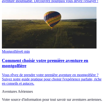
aventure inoubliable. Découvrez pourquoi vous devez l'essayer !
Montgolfière
6
min
Comment choisir votre première aventure en
montgolfière
Vous rêvez de prendre votre première aventure en montgolfière ?
Suivez notre guide pratique pour choisir l'expérience parfaite, riche
en conseils et astuces.
Aventures Aériennes
Votre source d'information pour tout savoir sur
aventures aeriennes
.