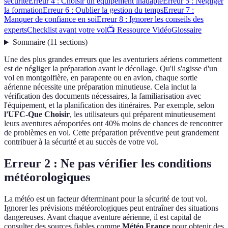
sécurité
Erreur 4 : Choisir un équipement inadapté
Erreur 5 : Négliger
la formation
Erreur 6 : Oublier la gestion du temps
Erreur 7 :
Manquer de confiance en soi
Erreur 8 : Ignorer les conseils des
experts
Checklist avant votre vol
📺 Ressource Vidéo
Glossaire
Sommaire
(
11
sections
)
Une des plus grandes erreurs que les aventuriers aériens commettent
est de négliger la préparation avant le décollage. Qu'il s'agisse d'un
vol en montgolfière, en parapente ou en avion, chaque sortie
aérienne nécessite une préparation minutieuse. Cela inclut la
vérification des documents nécessaires, la familiarisation avec
l'équipement, et la planification des itinéraires. Par exemple, selon
l'UFC-Que Choisir
, les utilisateurs qui préparent minutieusement
leurs aventures aéroportées ont 40% moins de chances de rencontrer
de problèmes en vol. Cette préparation préventive peut grandement
contribuer à la sécurité et au succès de votre vol.
Erreur 2 : Ne pas vérifier les conditions
météorologiques
La météo est un facteur déterminant pour la sécurité de tout vol.
Ignorer les prévisions météorologiques peut entraîner des situations
dangereuses. Avant chaque aventure aérienne, il est capital de
consulter des sources fiables comme
Météo France
pour obtenir des