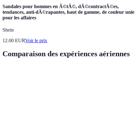
Sandales pour hommes en Ã©tÃ©, dÃ©contractÃ©es,
tendances, anti-dÃ©rapantes, haut de gamme, de couleur unie
pour les affaires
Shein
12.00
EUR
Voir le prix
Comparaison des expériences aériennes
Critère
Parapente
Saut en parachute
Wing-suit fly
Sécurité
Moyenne
Élevée
Élevée
Accessibilité
Élevée
Moyenne
Faible
Sensation
Moyenne
Élevée
Très élevée
d'adrénaline
Âge