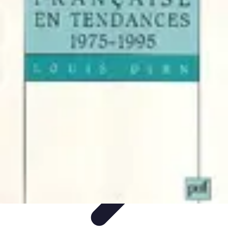
Aventures Aériennes
Destinations
Aventures et Expériences
Parapente
Vol en
Hélicoptère
Montgolfière
Aventures Aériennes