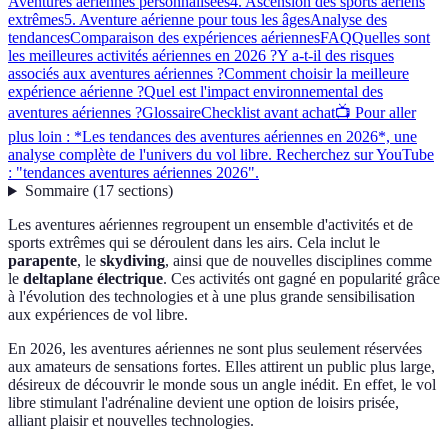
Aventures aériennes personnalisées
4. Ascension des sports aériens
extrêmes
5. Aventure aérienne pour tous les âges
Analyse des
tendances
Comparaison des expériences aériennes
FAQ
Quelles sont
les meilleures activités aériennes en 2026 ?
Y a-t-il des risques
associés aux aventures aériennes ?
Comment choisir la meilleure
expérience aérienne ?
Quel est l'impact environnemental des
aventures aériennes ?
Glossaire
Checklist avant achat
📺 Pour aller
plus loin : *Les tendances des aventures aériennes en 2026*, une
analyse complète de l'univers du vol libre. Recherchez sur YouTube
: "tendances aventures aériennes 2026".
Sommaire
(
17
sections
)
Les aventures aériennes regroupent un ensemble d'activités et de
sports extrêmes qui se déroulent dans les airs. Cela inclut le
parapente
, le
skydiving
, ainsi que de nouvelles disciplines comme
le
deltaplane électrique
. Ces activités ont gagné en popularité grâce
à l'évolution des technologies et à une plus grande sensibilisation
aux expériences de vol libre.
En 2026, les aventures aériennes ne sont plus seulement réservées
aux amateurs de sensations fortes. Elles attirent un public plus large,
désireux de découvrir le monde sous un angle inédit. En effet, le vol
libre stimulant l'adrénaline devient une option de loisirs prisée,
alliant plaisir et nouvelles technologies.