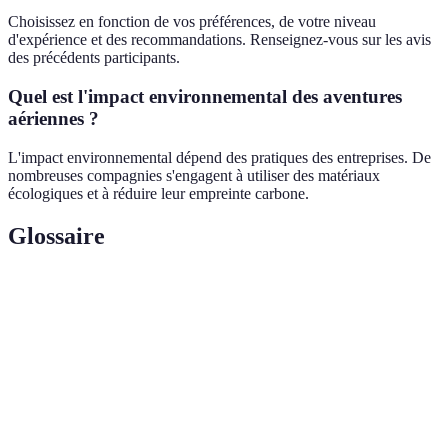
Choisissez en fonction de vos préférences, de votre niveau
d'expérience et des recommandations. Renseignez-vous sur les avis
des précédents participants.
Quel est l'impact environnemental des aventures
aériennes ?
L'impact environnemental dépend des pratiques des entreprises. De
nombreuses compagnies s'engagent à utiliser des matériaux
écologiques et à réduire leur empreinte carbone.
Glossaire
Terme
Définition
Sport aérien consistant à descendre en vol à partir
Parapente
d'une hauteur avec une voile.
Réalité
Technologie superposant des éléments virtuels au
augmentée
monde réel.