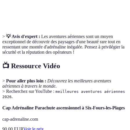
Vol en ballon à air chaud, offrant une vue
Montgolfière
panoramique des paysages environnants.
>
💡 Avis d'expert :
Les aventures aériennes sont un moyen
exceptionnel de découvrir des paysages d'une beauté rare tout en
ressentant une montée d'adrénaline inégalée. Pensez à privilégier la
sécurité et la réputation des opérateurs !
📺 Ressource Vidéo
>
Pour aller plus loin :
Découvrez les meilleures aventures
aériennes à travers le monde
.
> Recherchez sur YouTube :
meilleures aventures aériennes
.
2026
Cap Adrénaline Parachute ascensionnel à Six-Fours-les-Plages
cap-adrenaline.com
90.00
EUR
Voir le prix