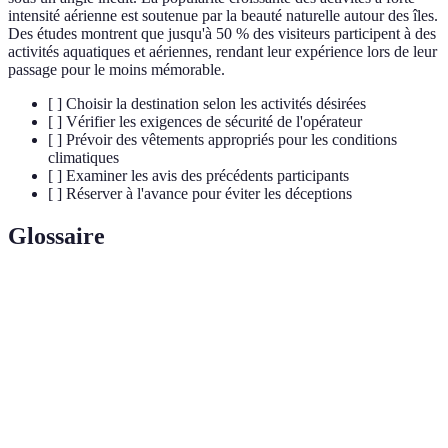
intensité aérienne est soutenue par la beauté naturelle autour des îles.
Des études montrent que jusqu'à 50 % des visiteurs participent à des
activités aquatiques et aériennes, rendant leur expérience lors de leur
passage pour le moins mémorable.
[ ] Choisir la destination selon les activités désirées
[ ] Vérifier les exigences de sécurité de l'opérateur
[ ] Prévoir des vêtements appropriés pour les conditions
climatiques
[ ] Examiner les avis des précédents participants
[ ] Réserver à l'avance pour éviter les déceptions
Glossaire
Terme
Définition
Saut en parachute depuis un avion, permettant
Parachutisme
une descente libre avant d'ouvrir le parachute.
Vol à l'aide d'une voile, permettant de planer dans
Parapente
les airs en prenant l'élan d'une pente.