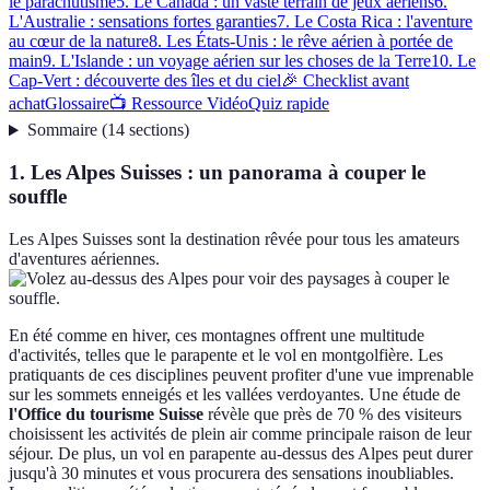
le parachutisme
5. Le Canada : un vaste terrain de jeux aériens
6.
L'Australie : sensations fortes garanties
7. Le Costa Rica : l'aventure
au cœur de la nature
8. Les États-Unis : le rêve aérien à portée de
main
9. L'Islande : un voyage aérien sur les choses de la Terre
10. Le
Cap-Vert : découverte des îles et du ciel
🎉 Checklist avant
achat
Glossaire
📺 Ressource Vidéo
Quiz rapide
Sommaire
(
14
sections
)
1. Les Alpes Suisses : un panorama à couper le
souffle
Les Alpes Suisses sont la destination rêvée pour tous les amateurs
d'aventures aériennes.
En été comme en hiver, ces montagnes offrent une multitude
d'activités, telles que le parapente et le vol en montgolfière. Les
pratiquants de ces disciplines peuvent profiter d'une vue imprenable
sur les sommets enneigés et les vallées verdoyantes. Une étude de
l'Office du tourisme Suisse
révèle que près de 70 % des visiteurs
choisissent les activités de plein air comme principale raison de leur
séjour. De plus, un vol en parapente au-dessus des Alpes peut durer
jusqu'à 30 minutes et vous procurera des sensations inoubliables.