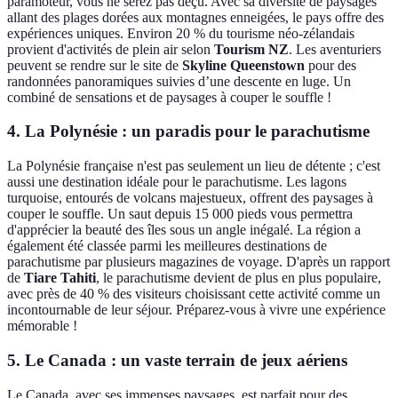
paramoteur, vous ne serez pas déçu. Avec sa diversité de paysages
allant des plages dorées aux montagnes enneigées, le pays offre des
expériences uniques. Environ 20 % du tourisme néo-zélandais
provient d'activités de plein air selon
Tourism NZ
. Les aventuriers
peuvent se rendre sur le site de
Skyline Queenstown
pour des
randonnées panoramiques suivies d’une descente en luge. Un
combiné de sensations et de paysages à couper le souffle !
4. La Polynésie : un paradis pour le parachutisme
La Polynésie française n'est pas seulement un lieu de détente ; c'est
aussi une destination idéale pour le parachutisme. Les lagons
turquoise, entourés de volcans majestueux, offrent des paysages à
couper le souffle. Un saut depuis 15 000 pieds vous permettra
d'apprécier la beauté des îles sous un angle inégalé. La région a
également été classée parmi les meilleures destinations de
parachutisme par plusieurs magazines de voyage. D'après un rapport
de
Tiare Tahiti
, le parachutisme devient de plus en plus populaire,
avec près de 40 % des visiteurs choisissant cette activité comme un
incontournable de leur séjour. Préparez-vous à vivre une expérience
mémorable !
5. Le Canada : un vaste terrain de jeux aériens
Le Canada, avec ses immenses paysages, est parfait pour des