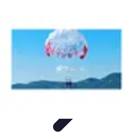
Aventures Aériennes
Destinations
Aventures et Expériences
Parapente
Vol en
Hélicoptère
Montgolfière
Aventures Aériennes