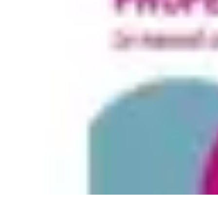
Aventures Aériennes
Destinations
Aventures et Expériences
Parapente
Vol en Hélicoptère
Mon
Aventures Aériennes