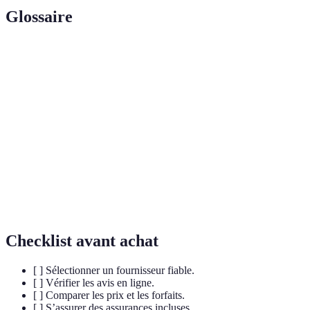
Glossaire
Terme
Définition
Saut en
Action de sauter d'un avion, équipé d'un
parachute
parachute.
Aéronef léger utilisant de l'air chaud pour
Montgolfière
s'élever.
Sport de plein air consistant à descendre en vol
Parapente
libre.
Checklist avant achat
[ ] Sélectionner un fournisseur fiable.
[ ] Vérifier les avis en ligne.
[ ] Comparer les prix et les forfaits.
[ ] S’assurer des assurances incluses.