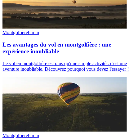
Montgolfière
6
min
Les avantages du vol en montgolfière : une
expérience inoubliable
Le vol en montgolfière est plus qu'une simple activité : c'est une
aventure inoubliable. Découvrez pourquoi vous devez l'essayer !
Montgolfière
6
min