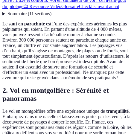
privé : Luxe et confort
8. Vol en simulateur de vol : Un avant-goût
du pilotage
📺 Ressource Vidéo
Glossaire
Checklist avant achat
Sommaire
(
11
sections
)
Le
saut en parachute
est l’une des expériences aériennes les plus
palpitantes qui soient. En partant d'une altitude de 4 000 mètres,
vous pouvez ressentir l'adrénaline monter à chaque seconde.
Environ 300 000 personnes sautent en parachute chaque année en
France, un chiffre en constante augmentation. Les paysages vus
d’en haut, qu’il s’agisse de montagnes, de plages ou de forêts, sont
tout simplement époustouflants. D’après les retours d’utilisateurs, le
sentiment de liberté que l'on éprouve est indescriptible. Avant de
sauter, il est essentiel de suivre une formation de sécurité et
d'effectuer un essai avec un professionnel. Ne manquez pas cette
aventure qui reste gravée dans la mémoire de ses pratiquants !
2. Vol en montgolfière : Sérénité et
panoramas
Le vol en montgolfière offre une expérience unique de
tranquillité
.
Embarquez dans une nacelle et laissez-vous porter par les vents, à la
découverte de paysages à couper le souffle. En France, ces
expériences sont populaires dans des régions comme la
Loire
, où les
châteaux défilent sous vos yeux. Idéal pour une sortie romantique,