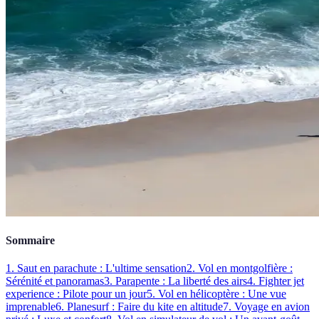
Sommaire
1. Saut en parachute : L'ultime sensation
2. Vol en montgolfière :
Sérénité et panoramas
3. Parapente : La liberté des airs
4. Fighter jet
experience : Pilote pour un jour
5. Vol en hélicoptère : Une vue
imprenable
6. Planesurf : Faire du kite en altitude
7. Voyage en avion