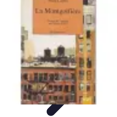
Aventures Aériennes
Destinations
Aventures et Expériences
Parapente
Vol en
Hélicoptère
Montgolfière
Aventures Aériennes