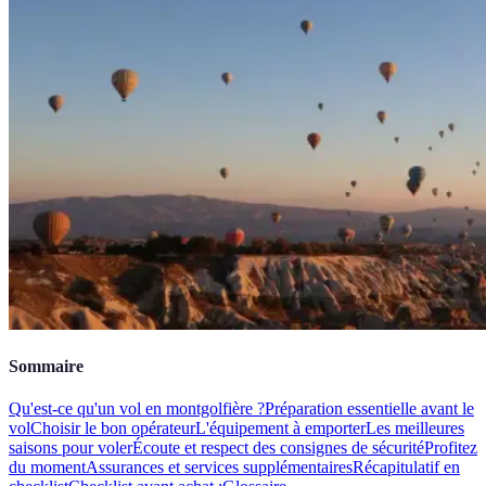
Sommaire
Qu'est-ce qu'un vol en montgolfière ?
Préparation essentielle avant le
vol
Choisir le bon opérateur
L'équipement à emporter
Les meilleures
saisons pour voler
Écoute et respect des consignes de sécurité
Profitez
du moment
Assurances et services supplémentaires
Récapitulatif en