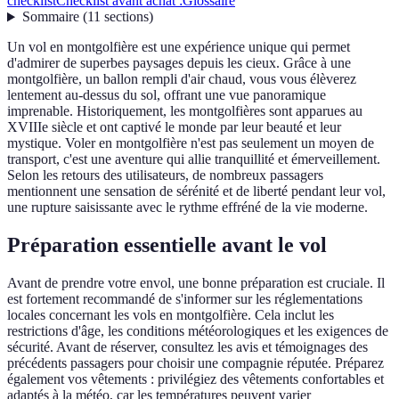
checklist
Checklist avant achat :
Glossaire
Sommaire
(
11
sections
)
Un vol en montgolfière est une expérience unique qui permet
d'admirer de superbes paysages depuis les cieux. Grâce à une
montgolfière, un ballon rempli d'air chaud, vous vous élèverez
lentement au-dessus du sol, offrant une vue panoramique
imprenable. Historiquement, les montgolfières sont apparues au
XVIIIe siècle et ont captivé le monde par leur beauté et leur
mystique. Voler en montgolfière n'est pas seulement un moyen de
transport, c'est une aventure qui allie tranquillité et émerveillement.
Selon les retours des utilisateurs, de nombreux passagers
mentionnent une sensation de sérénité et de liberté pendant leur vol,
une rupture saisissante avec le rythme effréné de la vie moderne.
Préparation essentielle avant le vol
Avant de prendre votre envol, une bonne préparation est cruciale. Il
est fortement recommandé de s'informer sur les réglementations
locales concernant les vols en montgolfière. Cela inclut les
restrictions d'âge, les conditions météorologiques et les exigences de
sécurité. Avant de réserver, consultez les avis et témoignages des
précédents passagers pour choisir une compagnie réputée. Préparez
également vos vêtements : privilégiez des vêtements confortables et
adaptés à la météo, car les températures peuvent varier