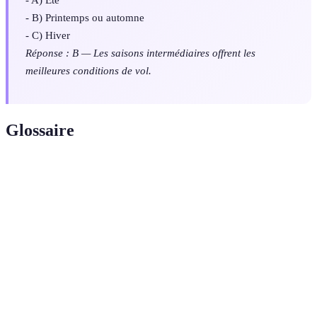
- B) Printemps ou automne
- C) Hiver
Réponse : B — Les saisons intermédiaires offrent les
meilleures conditions de vol.
Glossaire
Terme
Définition
Ballon aérostatique qui utilise de l'air chaud pour
Montgolfière
s'élever.
Contrôle de la montgolfière par le pilote pour
Pilotage
naviguer dans les airs.
Phase où la montgolfière s'élève dans les airs en
Ascension
utilisant de l'air chaud.