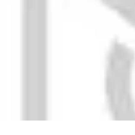
Aventures Aériennes
Destinations
Aventures et Expériences
Parapente
Vol en Hélicoptère
Mon
Aventures Aériennes