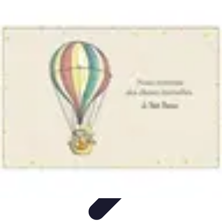
Aventures Aériennes
Destinations
Aventures et Expériences
Parapente
Vol en
Hélicoptère
Montgolfière
Aventures Aériennes