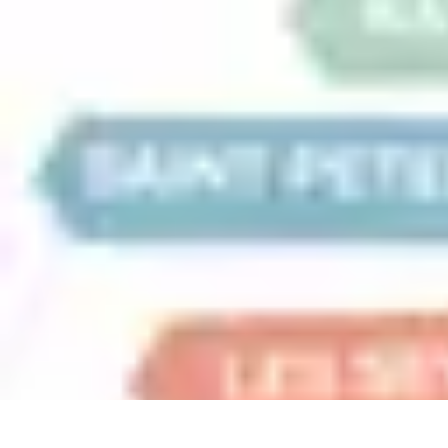
Aventures Aériennes
Destinations
Aventures et Expériences
Parapente
Vol en Hélicoptère
Mon
Aventures Aériennes