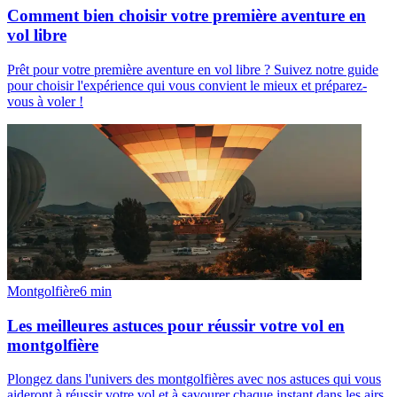
Comment bien choisir votre première aventure en
vol libre
Prêt pour votre première aventure en vol libre ? Suivez notre guide
pour choisir l'expérience qui vous convient le mieux et préparez-
vous à voler !
Montgolfière
6
min
Les meilleures astuces pour réussir votre vol en
montgolfière
Plongez dans l'univers des montgolfières avec nos astuces qui vous
aideront à réussir votre vol et à savourer chaque instant dans les airs.