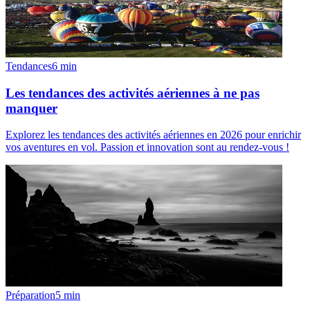
Tendances
6
min
Les tendances des activités aériennes à ne pas
manquer
Explorez les tendances des activités aériennes en 2026 pour enrichir
vos aventures en vol. Passion et innovation sont au rendez-vous !
Préparation
5
min