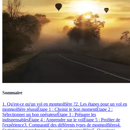
Sommaire
1. Qu'est-ce qu'un vol en montgolfière ?
2. Les étapes pour un vol en
montgolfière réussi
Étape 1 : Choisir le bon moment
Étape 2 :
Sélectionner un bon opérateur
Étape 3 : Préparer les
indispensables
Étape 4 : Apprendre sur le vol
Étape 5 : Profiter de
l'expérience
3. Comparatif des différents types de montgolfières
4.