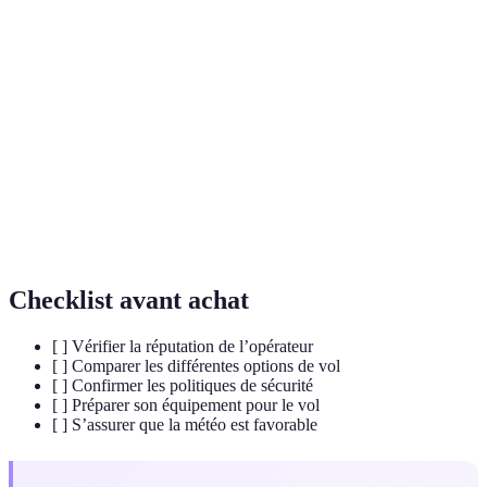
Terme
Définition
Aéronef utilisant de l'air chaud pour s'élever dans
Montgolfière
les airs.
Compartiment où se trouvent les passagers pendant
Nacelle
le vol.
Mécanisme permettant à la montgolfière de
Air chaud
s'envoler grâce à un brûleur.
Checklist avant achat
[ ] Vérifier la réputation de l’opérateur
[ ] Comparer les différentes options de vol
[ ] Confirmer les politiques de sécurité
[ ] Préparer son équipement pour le vol
[ ] S’assurer que la météo est favorable