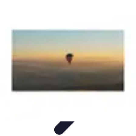
Aventures Aériennes
Destinations
Aventures et Expériences
Parapente
Vol en
Hélicoptère
Montgolfière
Aventures Aériennes