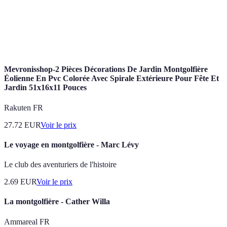
Écologique
Sensible aux
Montgolfière à air
Variable
et
conditions
chaud
silencieuse
climatiques
Mevronisshop-2 Pièces Décorations De Jardin Montgolfière
Éolienne En Pvc Colorée Avec Spirale Extérieure Pour Fête Et
Jardin 51x16x11 Pouces
Rakuten FR
27.72
EUR
Voir le prix
Le voyage en montgolfière - Marc Lévy
Le club des aventuriers de l'histoire
2.69
EUR
Voir le prix
La montgolfière - Cather Willa
Ammareal FR