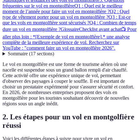
Statistiques et tendances des vols en montgolfière
5. Questions
fréquentes sur le vol en montgolfière
Q1 : Quel est le meilleur
moment de l’année pour faire un vol en montgolfière ?
Q2 : Quel
type de vêtement porter pour un vol en montgolfière ?
Q3 : Est-ce
que les vols en montgolfière sont sécurisés ?
Q4 : Combien de temps
dure un vol en montgolfière ?
Glossaire
Checklist avant achat
📺 Pour
aller plus loin : *[Exemple de vol en montgolfière],* une analyse
complète de la meilleure expérience de vol. Recherchez sur
YouTube : "comment faire un vol en montgolfière 2026".
Sommaire
(
17
sections
)
Le vol en montgolfière est une forme de tourisme aérien où une
nacelle est suspendue sous un grand ballon rempli d'air chauffé.
Cette activité offre une expérience unique de vol, permettant
d'observer des paysages à couper le souffle. Il est important de
choisir un prestataire expérimenté pour s'assurer sécurité et confort.
En 2026, de nombreuses entreprises proposent des vols en
montgolfière pour les touristes souhaitant découvrir de nouvelles
régions sous un angle inédit.
2. Les étapes pour un vol en montgolfière
réussi
Voici les différentes étapes à suivre pour vivre un vol en