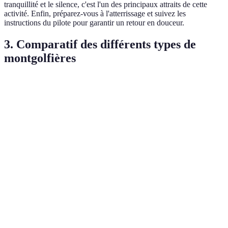
tranquillité et le silence, c'est l'un des principaux attraits de cette
activité. Enfin, préparez-vous à l'atterrissage et suivez les
instructions du pilote pour garantir un retour en douceur.
3. Comparatif des différents types de
montgolfières
Type de montgolfière
Capacité
Avantages
Inconvénient
Moins stable
Montgolfière
4-12
Expérience
par temps
traditionnelle
passagers
authentique
venteux
Intimité,
Montgolfière spéciale
1-4
Coût plus
ambiance
(privée)
passagers
élevé
romantique
Moins cher
Montgolfière pour
12+
Beaucoup de
par
groupes
passagers
bruit
personne