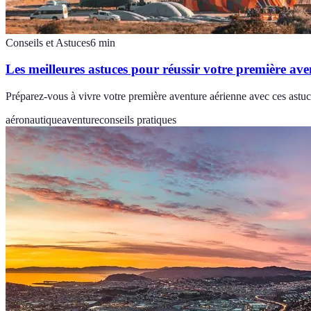
Conseils et Astuces
6
min
Les meilleures astuces pour réussir votre première av
Préparez-vous à vivre votre première aventure aérienne avec ces ast
aéronautique
aventure
conseils pratiques