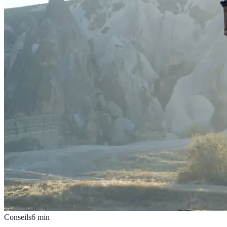
Conseils
6
min