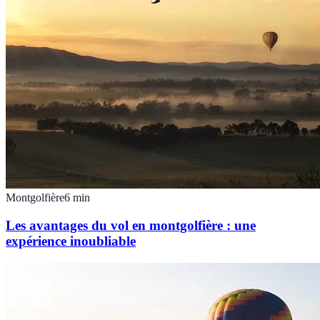
Montgolfière
6
min
Les avantages du vol en montgolfière : une
expérience inoubliable