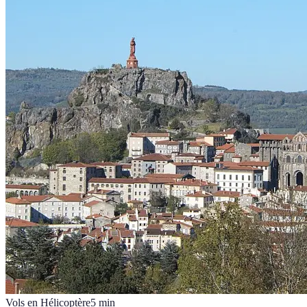
Vols en Hélicoptère
5
min