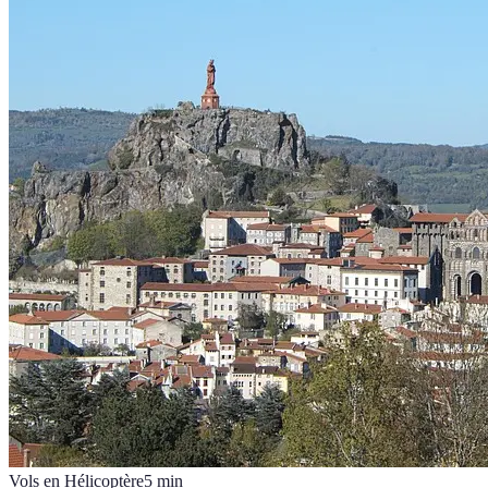
Vols en Hélicoptère
5
min