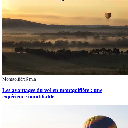
Montgolfière
6
min
Les avantages du vol en montgolfière : une
expérience inoubliable