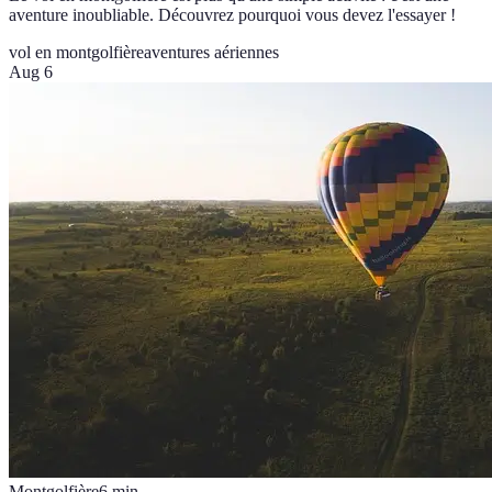
aventure inoubliable. Découvrez pourquoi vous devez l'essayer !
vol en montgolfière
aventures aériennes
Aug 6
Montgolfière
6
min