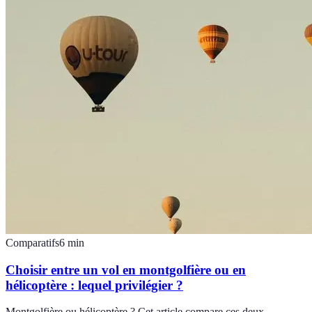
Comparatifs
6
min
Choisir entre un vol en montgolfière ou en
hélicoptère : lequel privilégier ?
Montgolfière ou hélicoptère ? Cet article compare ces deux