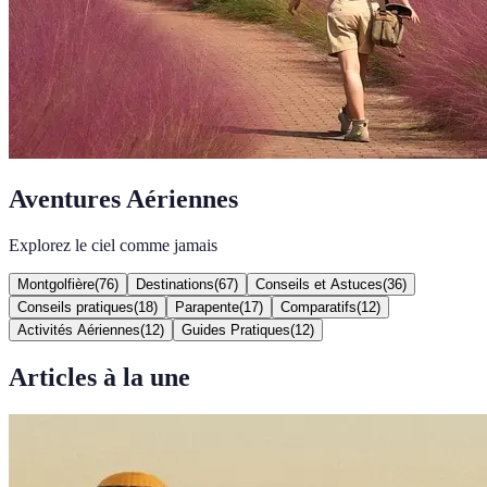
Aventures Aériennes
Explorez le ciel comme jamais
Montgolfière
(
76
)
Destinations
(
67
)
Conseils et Astuces
(
36
)
Conseils pratiques
(
18
)
Parapente
(
17
)
Comparatifs
(
12
)
Activités Aériennes
(
12
)
Guides Pratiques
(
12
)
Articles à la une