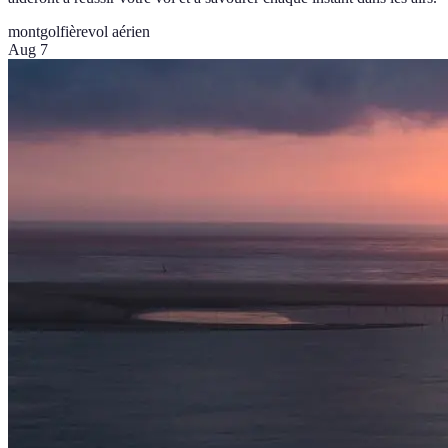
montgolfière
vol aérien
Aug 7