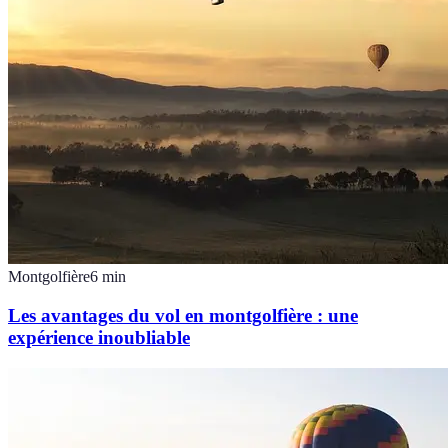
Montgolfière
6
min
Les avantages du vol en montgolfière : une
expérience inoubliable