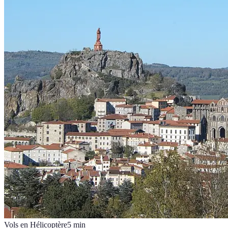
Vols en Hélicoptère
5
min